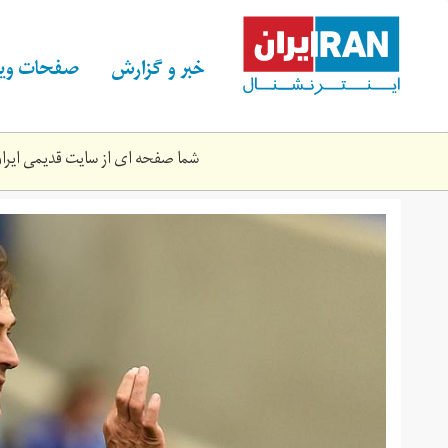
Skip
to
main
خبر و گزارش
صفحات ویژ
content
شما صفحه ای از سایت قدیمی ایران 
julen_lopetegui.jpg