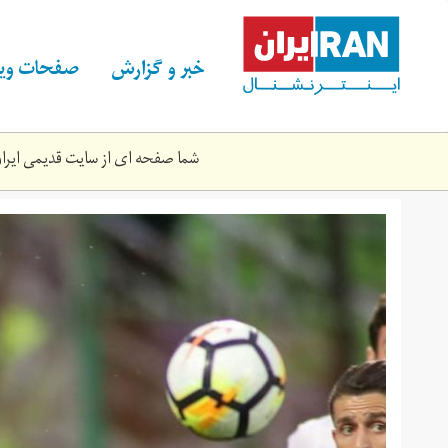
Skip
to
main
خبر و گزارش
صفحات ویژ
content
شما صفحه ای از سایت قدیمی ایران 
scyby4ffmikzmhlc7c6w.jpg