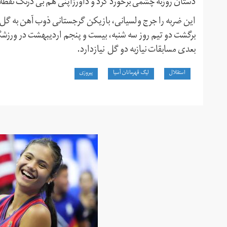
دستان روزبه چشمی برخورد کرد و داورژاپنی هم بی درنگ نقطه پ
این ضربه را جرج ولسیانی، بازیکن گرجستانی ذوب آهن به گل ت
برگشت دو تیم روز سه شنبه، بیست و پنجم اردیبهشت در ورزشگا
بعدی مسابقات نیازبه دو گل نیازدارد.
استقلال
لیگ قهرمانان آسیا
پیروزی