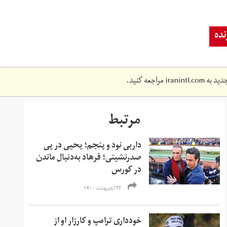
ده
دید به
iranintl.com
مراجعه کنید.
مرتبط
داربی نود و پنجم؛ یحیی در پی
صدرنشینی؛ فرهاد به‌دنبال ماندن
در کورس
۲۳ اردیبهشت ۱۴۰۰
خودداری ترامپ و کارزار او از