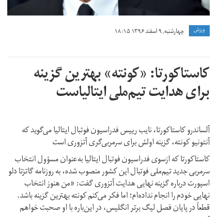
ورزش
چهارشنبه, ۹ اسفند ۱۳۹۶ ۱۸:۱۵
کاستاکورتا: «کونته» بهترین گزینه
برای هدایت تیم‌ملی ایتالیاست
آلساندرو کاستاکورتا، نایب رییس فدراسیون فوتبال ایتالیا می‌گوید که
آنتونیو کونته، گزینه اولش برای سرمربی‌گری آتزوری است
کاستاکورتا که ازسوی فدراسیون فوتبال ایتالیا به‌عنوان مسؤول انتخاب
سرمربی جدید تیم‌ملی فوتبال این کشور منصوب شده، به روزنامه گاتزتا دلو
اسپورت درباره گزینه نهایی هدایت آتزوری گفت: «من هنوز انتخاب
نهایی خودم را انجام نداده‌ام؛ اما فکر می‌کنم کونته بهترین گزینه باشد.
قطعاً در پایان فصل لیگ برتر انگلیس، در این‌باره با او صحبت خواهم