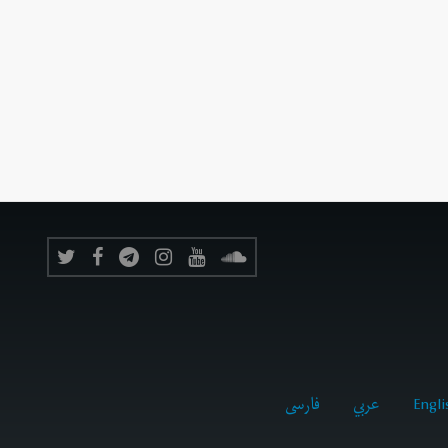
Engli
عربي
فارسى