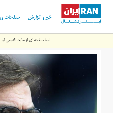
Skip
to
main
خبر و گزارش
صفحات ویژ
content
شما صفحه ای از سایت قدیمی ایران 
dccg_cvxgae3ku1.jpg