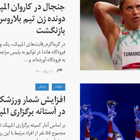
جنجال در کاروان الم
دونده زن تیم بلارو
بازنگشت
در گرماگرم رقابت‌های المپیک، یک و
فرودگاه هاندا در توکیو به پلیس مراج
به فرودگاه آورده‌اند و...
۱۱ مرداد ۱۴۰۰
جهان
ورزش
افزایش شمار ورزشکارا
در آستانه برگزاری الم
بر اساس آمار کمیته برگزاری المپیک تو
مجموع ۵۵ نفر از افراد مرتبط با