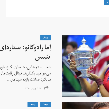
ال
ورزش
اِما رادوکانو: ستاره‌
تنیس
عجیب، تماشایی، هیجان‌انگیز، باور
می‌خواهید بگذارید. فینال رقابت‌های
سالگرد حملات یازده سپتامبر...
۲۱ شهریور ۱۴۰۰
جهان
ورزش