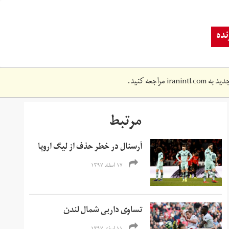
ده
دید به
iranintl.com
مراجعه کنید.
مرتبط
آرسنال در خطر حذف از لیگ اروپا
۱۷ اسفند ۱۳۹۷
تساوی داربی شمال لندن