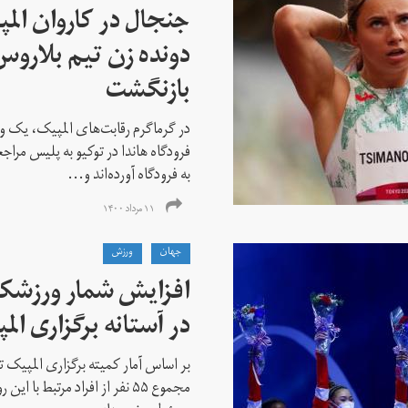
جنجال در کاروان الم
دونده زن تیم بلارو
بازنگشت
در گرماگرم رقابت‌های المپیک، یک و
فرودگاه هاندا در توکیو به پلیس مراج
به فرودگاه آورده‌اند و...
۱۱ مرداد ۱۴۰۰
جهان
ورزش
افزایش شمار ورزشکارا
در آستانه برگزاری الم
بر اساس آمار کمیته برگزاری المپیک تو
مجموع ۵۵ نفر از افراد مرتبط با