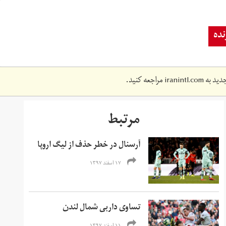
ده
دید به
iranintl.com
مراجعه کنید.
مرتبط
آرسنال در خطر حذف از لیگ اروپا
۱۷ اسفند ۱۳۹۷
تساوی داربی شمال لندن