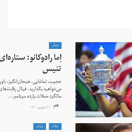
ورزش
اِما رادوکانو: ستاره‌
تنیس
عجیب، تماشایی، هیجان‌انگیز، باور
می‌خواهید بگذارید. فینال رقابت‌های
سالگرد حملات یازده سپتامبر...
۲۱ شهریور ۱۴۰۰
جهان
ورزش