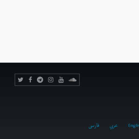
Engli
عربي
فارسى