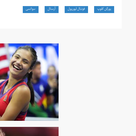
یورگن کلوپ
فوتبال لیورپول
آرسنال
سوانسی