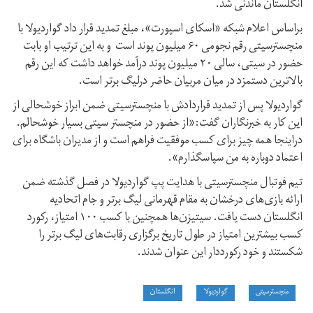
انگلستان ماندنی شد.
براساس اعلام شبکه «اسکای اسپورت»، مبلغ تمدید قرار داد گواردیولا با
منچسترسیتی رقم نجومی ۶۰ میلیون پوند است و به این ترتیب او بابت
حضور در سیتی، سالی ۲۰ میلیون پوند درآمد خواهد داشت که این رقم
بالاترین دستمزد در میان مربیان حاضر درلیگ برتر است.
گواردیولا پس از تمدید قراردادش با منچسترسیتی ضمن ابراز خوشحالی از
این کار به خبرنگاران گفت:«از حضور در منچستر سیتی بسیار خوشحالم.
دراینجا همه چیز برای کسب موفقیت فراهم است و از مدیران باشگاه برای
اعتماد دوباره به من سپاسگذارم».
تیم فوتبال منچسترسیتی با هدایت پپ گواردیولا در فصل گذشته ضمن
ارائه بازی‌های درخشان به مقام قهرمانی لیگ برتر و جام اتحادیه
انگلستان دست یافت. سیتیزن‌ها همچنین با کسب ۱۰۰ امتیاز، رکورد
کسب بیشترین امتیاز در طول تاریخ برگزاری رقابت‌های لیگ برتر را
شکستند و خود رکورددار این عنوان شدند.
منچسترسیتی
گواردیولا
انگلستان