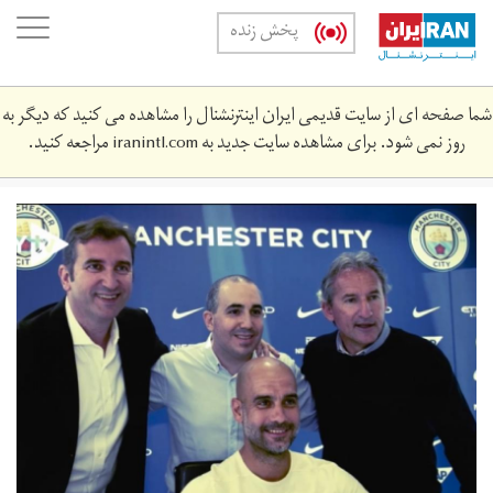
Skip
oggle
پخش زنده
to
ation
main
content
شما صفحه ای از سایت قدیمی ایران اینترنشنال را مشاهده می کنید که دیگر به
روز نمی شود. برای مشاهده سایت جدید به
iranintl.com
مراجعه کنید.
2018-
05-
5621z_1_lwd00140w4vgf_rtrwnev_e_5134-
soccer-
england-
mci-
guardiola_1.jpg