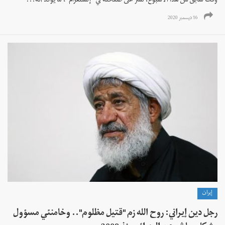
وقت سابق من هذا الأسبوع، نشر على صفحته في "إنستغرام"، ما يؤكد أنه...
16 ديسمبر 2020
إيران
رجل دين إيراني: روح الله زم "قتيل مظلوم".. وخامنئي مسؤول