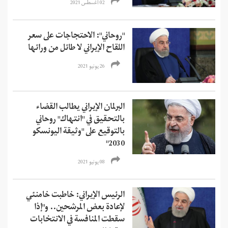
02 أغسطس 2021
"روحاني": الاحتجاجات على سعر
اللقاح الإيراني لا طائل من ورائها
26 يونيو 2021
البرلمان الإيراني يطالب القضاء
بالتحقيق في "انتهاك" روحاني
بالتوقيع على "وثيقة اليونسكو
2030"
08 يونيو 2021
الرئيس الإيراني: خاطبت خامنئي
لإعادة بعض المرشحين.. و"إذا
سقطت المنافسة في الانتخابات