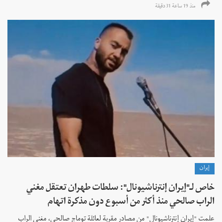
منذ 19 ساعة 31 دقیقة
إيران
خاص لـ"إيران إنترناشيونال": سلطات طهران تعتقل مغني
الراب صالحي منذ أكثر من أسبوع دون مذكرة اتهام
علمت "إيران إنترناشيونال" من مصادر مقربة لعائلة توماج صالحي، مغني الراب