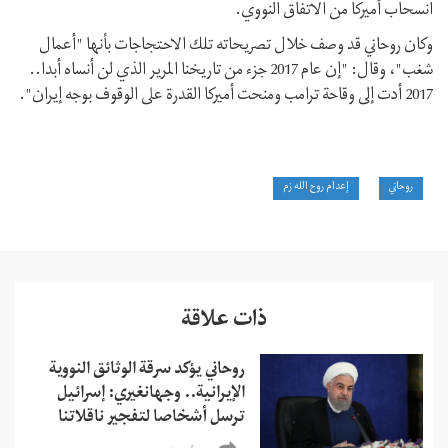
انسحاب أميركا من الاتفاق النووي.
وكان روحاني قد وصف خلال تصريحاته تلك الاحتجاجات بأنها "أعمال
شغب"، وقال: "إن عام 2017 جزء من تاريخنا المرير الذي لن أنساه أبدا..
2017 أدت إلى وقاحة ترامب ومنحت أميركا القدرة على الوقوف بوجه إيران".
روحاني
إعدام روح الله زم
ذات علاقة
روحاني يؤكد سرقة الوثائق النووية
الإيرانية.. وجهانغيري: إسرائيل
ترسل أشخاصا لتفجير ناقلاتنا