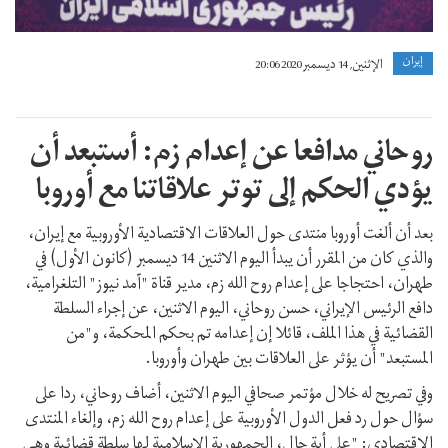
إيران
الإثنين, 14 ديسمبر 2020 20:06
روحاني مدافعا عن إعدام زم: أستبعد أن
يؤدي الحكم إلى توتر علاقاتنا مع أوروبا
بعد أن ألغت أوروبا منتدى حول العلاقات الاقتصادية الأوروبية مع إيران،
والذي كان من المقرر أن يبدأ اليوم الاثنين 14 ديسمبر (كانون الأول) في
طهران، احتجاجا على إعدام روح الله زم، مدير قناة "آمد نيوز" التلغرامية،
دافع الرئيس الإيراني، حسن روحاني، اليوم الاثنين، عن إجراء السلطة
القضائية في هذا الملف، قائلا إن إعدامه تم بحكم المحكمة، و"من
المستبعد" أن يؤثر على العلاقات بين طهران وأوروبا.
وفي تصريح له خلال مؤتمر صحافي اليوم الاثنين، أضاف روحاني، ردا على
سؤال حول رد فعل الدول الأوروبية على إعدام روح الله زم، وإلغاء المنتدى
الاقتصادي: "على أية حال، الجمهورية الإسلامية لها سلطة قضائية وهي