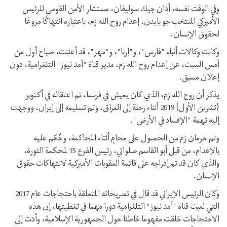
وفي الوقت نفسه، أدان جيك سوليفان، مستشار الأمن القومي للرئيس
الأميركي المنتخب جو بايدن، إعدام روح الله زم، باعتباره انتهاكًا مروعًا
لحقوق الإنسان.
وكانت وكالات أنباء "فارس"، و"إرنا"، و"مهر"، قد أعلنت، صباح أول من
أمس السبت، عن إعدام روح الله زم، مدير قناة "آمد نيوز" التلغرامية، دون
إعلان مسبق.
يذكر أن روح الله زم، الذي كان يعيش في فرنسا، تم اعتقاله في أكتوبر
(تشرين الأول) 2019 أثناء رحلة إلى العراق، وتم تسليمه إلى إيران، ووجهت
إليه تهمة "الإفساد في الأرض".
وتم حرمان زم من الحصول على محامٍ أثناء المحاكمة، وحُكم عليه
بالإعدام، من قبل أبو القاسم صلواتي، رئيس الفرع 15 لمحكمة الثورة،
والذي كان قد تم إدراجه على قائمة العقوبات الأميركية لانتهاكات حقوق
الإنسان.
وكان الرئيس الإيراني قد قال في تصريحاته المتعلقة باحتجاجات عام 2017
التي لعبت قناة "آمد نيوز" التلغرامية دورا مهما في تغطيتها، إن هذه
الاحتجاجات خلقت مفهوما خاطئا حول الجمهورية الإسلامية، وأدت إلى