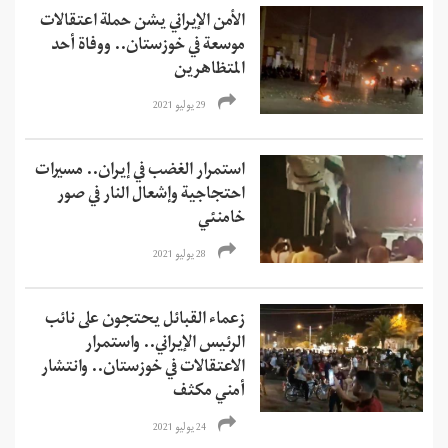
الأمن الإيراني يشن حملة اعتقالات
موسعة في خوزستان.. ووفاة أحد
المتظاهرين
29 يوليو 2021
استمرار الغضب في إيران.. مسيرات
احتجاجية وإشعال النار في صور
خامنئي
28 يوليو 2021
زعماء القبائل يحتجون على نائب
الرئيس الإيراني.. واستمرار
الاعتقالات في خوزستان.. وانتشار
أمني مكثف
24 يوليو 2021