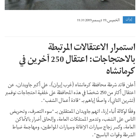
إيران
الخميس, 19 ديسمبر 2019 11:31
استمرار الاعتقالات المرتبطة
بالاحتجاجات: اعتقال 250 آخرين في
كرمانشاه
أعلن قائد شرطة محافظة كرمانشاه (غرب إيران)، علي أكبر جاويدان، عن
اعتقال أكثر من 250 شخصًا في هذه المحافظة على خلفية احتجاجات نوفمبر
(تشرين الثاني)، واصفًا إياهم بـ "قادة أعمال الشغب".
وفقًا لوکالة أنباء إرنا، اتهم جاويدان المعتقلين بـ "سوء التصرف، وتحريض
الناس على الشغب، وتدمير الممتلكات العامة، وإلحاق أضرار بالأماكن
العامة، وكسر زجاج سيارات الإغاثة وسيارات المواطنين، ومهاجمة ضباط
الشرطة وقوات الباسيج".