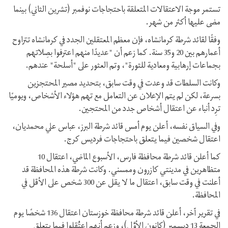
تستمر موجة الاعتقالات المتعلقة باحتجاجات نوفمبر (تشرين الثاني) بينما
مضى عليها أكثر من شهر.
وفقًا لقائد شرطة كرمانشاه، فإن معظم المعتقلين الجدد في كرمانشاه تتراوح
أعمارهم بين 20 و35 سنة. كما زعم أن "عديدًا منهم اعترفوا بصِلاتهم
بجماعات إرهابية ومعادية للثورة"، وتم العثور على "أسلحة" عندهم.
وكانت السلطات قد وعدت في وقت سابق، بتحديد مصير المحتجزين
بسرعة، لكن لم يتم الإعلان عن التعامل مع تهم هؤلاء الأشخاص، ويوميًا
ترِد أنباء عن اعتقال أشخاص جدد من المحتجين.
وفي السياق نفسه، أعلن يوم أمس قائد شرطة البرز، عباس علي محمديان،
اعتقال شخصين فيما يتعلق باحتجاجات فرديس كرج.
کما أعلن قائد شرطة محافظة فارس، الأسبوع الماضي، اعتقال 10
متظاهرين في مدينتي كازرون وممسني. وكانت شرطة هذه المحافظة قد
أعلنت في وقت سابق، اعتقال ما لا يقل عن 300 شخص على الأقل في
المحافظة.
في تقرير آخر، أعلن قائد شرطة محافظة خوزستان اعتقال 136 شخصًا يوم
الجمعة 13 ديسمبر (کانون الأوَّل)، وزعم أنهم اعتُقلوا فيما يتعلق