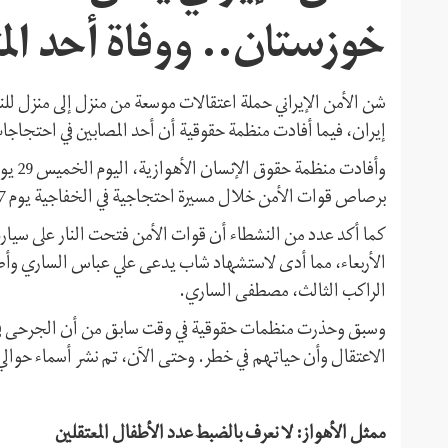
خوزستان.. ووفاة أحد ال
شن الأمن الإيراني حملة اعتقالات موسعة من منزل إلى منزل لل
إيران، فيما أفادت منظمة حقوقية أن أحد المصابين في احتجاجات
برصاص قوات الأمن خلال مسيرة احتجاجية في الخفاجية يوم 17 يوليو، توفي مساء الأربعاء.
كما أكد عدد من النشطاء أن قوات الأمن فتحت النار على سيارة
الأربعاء، مما أدى لاستشهاد شاب يدعى علي عباس الساري وأ
الراكب الثالث، مصطفى الساري.
وسبق وحذرت منظمات حقوقية في وقت سابق من أن الجرحى في اح
الاعتقال وأن حياتهم في خطر. وحتى الآن، تم نشر أسماء حوالي 10 متظاهرين قتلوا في احتجاجات خوزستان
ممثل الأهواز: لا نعرف بالضبط عدد الأطفال المعتقلين