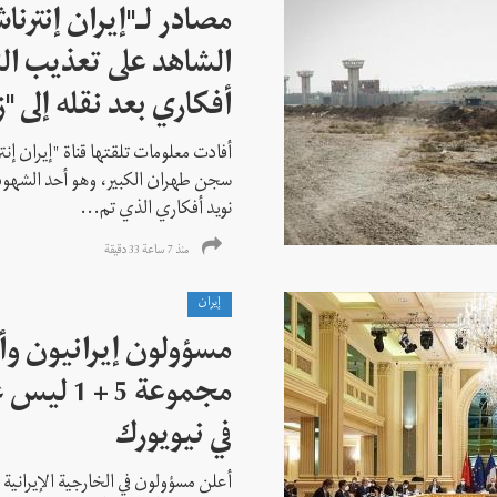
مصادر لـ"إيران إنترنا
الشاهد على تعذيب الن
أفكاري بعد نقله إلى "زن
أفادت معلومات تلقتها قناة "إيران إنت
سجن طهران الكبير، وهو أحد الشهود
نويد أفكاري الذي تم...
منذ 7 ساعة 33 دقیقة
إيران
مسؤولون إيرانيون وأ
مجموعة 5 +
في نيويورك
أعلن مسؤولون في الخارجية الإيرانية وا