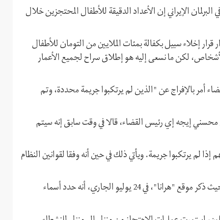
البرلمان الإيراني إن الأعداد الدقيقة للأطفال المحتجزين خلال
ر قرار إخلاء سبيل بكفالة بمئات الملايين من التومان للأطفال
لأشخاص، لكن ما نسعى إليه هو إطلاق سراح لجميع الأعمار
ضاء أمر بالإفراج عن "الذين لم يرتكبوا جريمة محددة، وتم
حسني إيجه إي رئيس القضاء، قالا في وقت سابق إنه سيتم
ذا لم يرتكبوا جريمة. ويأتي ذلك في حين أنه وفقا لقوانين النظام
يذكر أن العدد الدقيق لمعتقلي الاحتجاجات الأخيرة غير واضح، حيث ذكر موقع "هرانا"، في 24 يوليو الجاري، أنه حدد أسماء