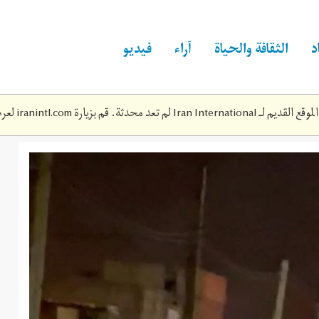
د
الثقافة والحياة
آراء
فيديو
Iran Inte لم تعد محدثة. قم بزيارة
iranintl.com
لعرض