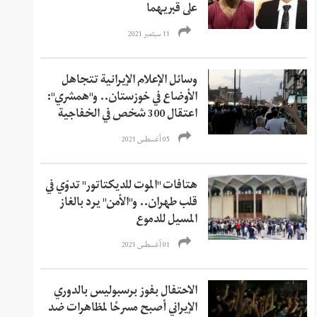
على قبريهما
11 سبتمبر 2021
وسائل الإعلام الإيرانية تتجاهل
الأوضاع في خوزستان.. و"همشري":
اعتقال 300 شخص في الخفاجية
05 أغسطس 2021
هتافات "الموت للديكتاتور" تدوّي في
قلب طهران.. و"الأمن" يرد بالغاز
المسيل للدموع
01 أغسطس 2021
الاحتفال بفوز برسبوليس بالدوري
الإيراني أصبح مسرحًا لمظاهرات ضد