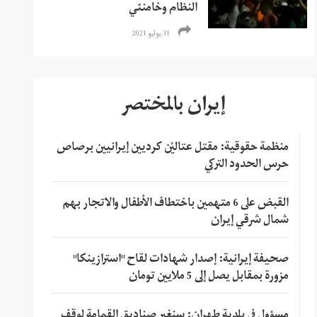
النظام وخامنئي
31 يوليو 2021
إيران بالمختصر
منظمة حقوقية: مقتل عتاليْن كرديين إيرانيين برصاص
حرس الحدود التركي
القبض على 6 متهمين باختطاف الأطفال والاتجار بهم
شمال شرقي إيران
صحيفة إيرانية: إصدار شهادات لقاح "استرازينكا"
مزورة بمقابل يصل إلى 5 ملايين تومان
مسؤول في بلدية طهران: سنغير صناديق القمامة لوقف