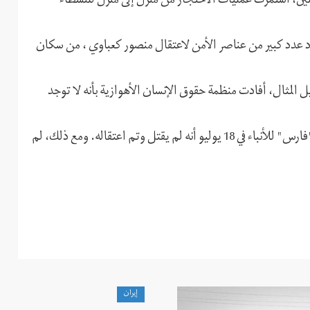
تقلين، استمرت عمليات الاحتجاز من منزل إلى منزل للنشطاء
 عدد كبير من عناصر الأمن لاعتقال منصور كعباوي ، من سكان
المثال، أفادت منظمة حقوق الإنسان الأهوازية بأنه لا توجد
واختفى علي مزرعة في الأهواز قبل نحو أسبوعين، وكتبت وكالة "فارس" للأنباء في 18 يوليو أنه لم يقتل وتم اعتقاله. ومع ذلك، لم
إيران