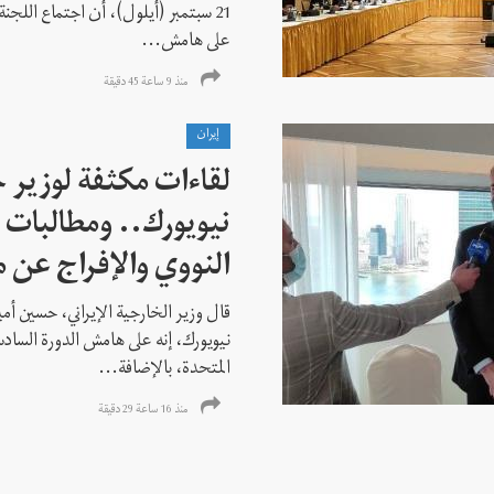
21 سبتمبر (أيلول)، أن اجتماع اللجنة
على هامش...
منذ 9 ساعة 45 دقیقة
إيران
لقاءات مكثفة لوزير خ
نيويورك.. ومطالبات ب
النووي والإفراج عن 
قال وزير الخارجية الإيراني، حسين أم
نيويورك، إنه على هامش الدورة السادس
المتحدة، بالإضافة...
منذ 16 ساعة 29 دقیقة