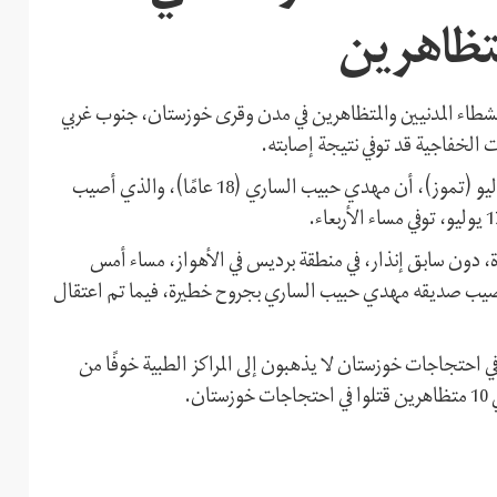
متظاهرين
نشطاء المدنيين والمتظاهرين في مدن وقرى خوزستان، جنوب غربي
 الخفاجية قد توفي نتيجة إصابته.
وأفادت منظمة حقوق الإنسان الأهوازية، اليوم الخميس 29 يوليو (تموز)، أن مهدي حبيب الساري (18 عامًا)، والذي أصيب
، دون سابق إنذار، في منطقة برديس في الأهواز، مساء أمس
صيب صديقه مهدي حبيب الساري بجروح خطيرة، فيما تم اعتقال
تجاجات خوزستان لا يذهبون إلى المراكز الطبية خوفًا من
.