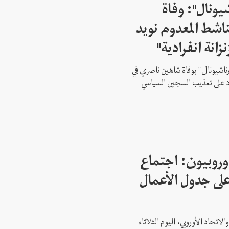
شيونال": وفاة
اشط المعدوم نويد
زانة انفرادية"
رناشيونال" بوفاة شاهين ناصري في
 على تعذيب السجين السياسي
وروبيون: اجتماع
 1 ليس على جدول الأعمال
لاتحاد الأوروبي، اليوم الثلاثاء