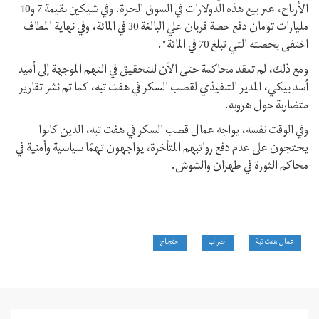
الأرباح، عبر بيع هذه الدولارات في السوق الحرة. وفي شيکين بقيمة 7 و10
مليارات تومان دفع حصة قربان علي البالغة 30 في المائة، وفي نهاية المطاف
اختفى بحصته التي تبلغ 70 في المائة".
ومع ذلك، لم تعقد محاكمة حتى الآن للتحقيق في التهم الموجهة إلى أميد
أسد بيکي، المدير التنفيذي لقصب السكر في هفت تبه، کما تم نشر تقارير
متضاربة حول هروبه.
وفي الوقت نفسه، يواجه عمال قصب السكر في هفت تبه، الذين كانوا
يحتجون على عدم دفع رواتبهم المتأخرة، يواجهون تهمًا سياسية وأمنية في
محاکم الثورة في طهران والشوش.
عمال هفت تبة
اضراب
احتجاج