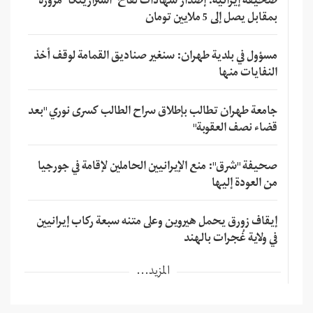
صحيفة إيرانية: إصدار شهادات لقاح "استرازينكا" مزورة
بمقابل يصل إلى 5 ملايين تومان
مسؤول في بلدية طهران: سنغير صناديق القمامة لوقف أخذ
النفايات منها
جامعة طهران تطالب بإطلاق سراح الطالب كسرى نوري "بعد
قضاء نصف العقوبة"
صحيفة "شرق": منع الإيرانيين الحاملين لإقامة في جورجيا
من العودة إليها
إيقاف زورق يحمل هيروين وعلى متنه سبعة ركاب إيرانيين
في ولاية غُجرات بالهند
المزيد...