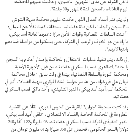
داخل الشرکة على مدى الشهرين الماضيين، وحکمت عليهم المحكمة،
اليوم الثلاثاء، بالسجن لمدة 8 شهور و30 جلدة".
ولم يتم نشر أسماء العمال الذين حكمت عليهم محکمة مدينة الشوش
بـ"السجن والجلد"، لكن قناة هفت تبه المستقلة، کتبت نقلًا عن العمال:
"أعلنت السلطات القضائية وقوات الأمن مرارًا دعمهما لعائلة أسد بيکي،
ما زاد من جو الخوف والرعب في الشرکة، حتى يتمكنوا من مواصلة فسادهم
وانتهاکاتهم".
إلى ذلك، يتم تنفيذ عمليات الاعتقال والمحاكمة وإصدار أحکام بـ"السجن
والجلد" لمتظاهري قصب السكر في هفت تبه من قبل الأجهزة الأمنية
ومحکمة الثورة والسلطة القضائية، بينما في وقت سابق "خلال محاكمة
قربان علي فروخزاد، من عناصر حراسة البنك المركزي بتهمة الفساد"، أثير في
المحکمة اسم أميد أسد بيکي، المدير التنفيذي، وأحد مالكي قصب السكر في
هفت تبه.
وقد کتبت صحيفة "جوان" المقربة من الحرس الثوري، نقلًا عن القضية
المطروحة في المحکمة الخاصة بالفساد الاقتصادي: "تلقى أميد أسد بيکي،
المدير التنفيذي لشرکة قصب السکر في هفت تبه، 98 مليونًا و122 ألفًا و240
دولارًا بالسعر الحکومي، فحصل على 350 مليارًا و612 مليون تومان من