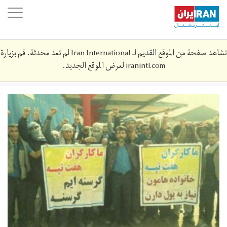
Skip
oggle
to
ation
main
content
تشاهد صفحة من الموقع القديم لـ Iran International لم تعد محدثة. قم بزيارة
iranintl.com
لعرض الموقع الجديد.
haft-
tabeh-
1397-
d.jpg