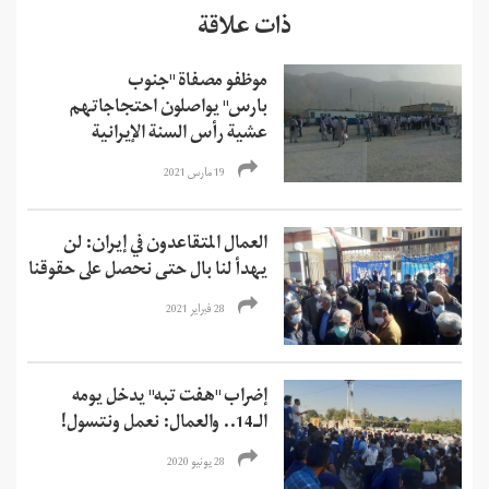
ذات علاقة
موظفو مصفاة "جنوب
بارس" يواصلون احتجاجاتهم
عشية رأس السنة الإيرانية
19 مارس 2021
العمال المتقاعدون في إيران: لن
يهدأ لنا بال حتى نحصل على حقوقنا
28 فبراير 2021
إضراب "هفت تبه" يدخل يومه
الـ14.. والعمال: نعمل ونتسول!
28 يونيو 2020