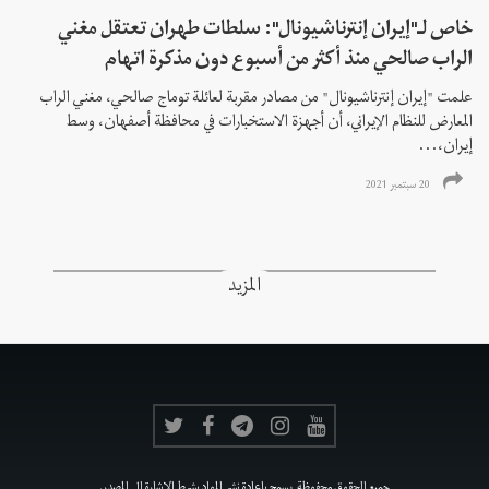
خاص لـ"إيران إنترناشيونال": سلطات طهران تعتقل مغني
الراب صالحي منذ أكثر من أسبوع دون مذكرة اتهام
علمت "إيران إنترناشيونال" من مصادر مقربة لعائلة توماج صالحي، مغني الراب
المعارض للنظام الإيراني، أن أجهزة الاستخبارات في محافظة أصفهان، وسط
إيران،...
20 سبتمبر 2021
المزيد
جميع الحقوق محفوظة, يسمح بإعادة نشر المواد بشرط الإشارة إلى المصدر.