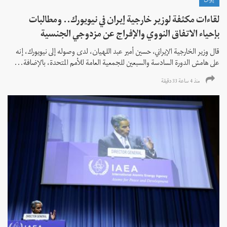
إيران
لقاءات مكثفة لوزير خارجية إيران في نيويورك.. ومطالبات
بإحياء الاتفاق النووي والإفراج عن مزدوجي الجنسية
قال وزير الخارجية الإيراني، حسين أمير عبد اللهيان، لدى وصوله إلى نيويورك، إنه
على هامش الدورة السادسة والسبعين للجمعية العامة للأمم المتحدة، بالإضافة...
منذ 4 ساعة 33 دقیقة