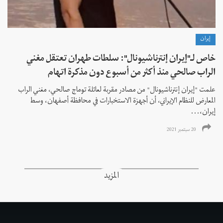
إيران
خاص لـ"إيران إنترناشيونال": سلطات طهران تعتقل مغني
الراب صالحي منذ أكثر من أسبوع دون مذكرة اتهام
علمت "إيران إنترناشيونال" من مصادر مقربة لعائلة توماج صالحي، مغني الراب
المعارض للنظام الإيراني، أن أجهزة الاستخبارات في محافظة أصفهان، وسط
إيران،...
20 سبتمبر 2021
المزيد