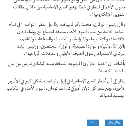
طلب 50 نائبًا، كان من المقرر وضع تقرير لجنة التخطيط والميزانية على
جدول الأعمال للنظر في خطة توفير السلع الأساسية من خلال بطاقات
التموين الإلكترونية".
وقال رئيس البرلمان، محمد باقر قاليباف، ردًا على بعض النواب: "في تمام
الساعة الثامنة من مساء اليوم الأحد، سيعقد اجتماع مع رؤساء لجان
الاقتصاد، والتخطيط، والميزانية، والمحاسبة، والصناعات والمناجم،
والزراعة، والمياه والموارد الطبيعية، والوزراء المختصين، ورئيس البنك
المركزي لاستعراض سوق الصرف الأجنبي والمدخلات الزراعية".
وأضاف ان "خطة الطوارئ المزدوجة المتعلقة بسلة البضائع تدرس من قبل
اللجنة المختصة".
يشار إلى أن أسعار السلع الأساسية في إيران ارتفعت بشكل كبير في الأشهر
الأخيرة، وبلغ سعر كل دولار أميركي 32 ألف تومان، اليوم الأحد، في المكاتب
الرسمية للصرافة.
برلماني إيراني
الغلاء