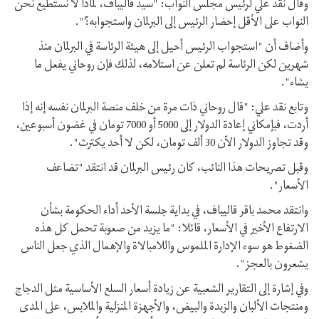
وقال نقد علي لرئيس مجلس النواب: "سيد قاليباف، لماذا لا نستطيع نحن
النواب على الأقل إحضار الرئيس إلى البرلمان واستجوابه؟".
وأضاف أن "استجواب الرئيس أحيل إلى هيئة الرئاسة في البرلمان منذ
شهرين لكن الرئاسة لم تعلن عن استلامه، لذلك فإن روحاني يفعل ما
يشاء".
وتابع نقد علي: "قال روحاني ذات مرة من خلف منصة البرلمان نفسه إنه إذا
أردت، فبإمكاني إعادة الدولار إلى 5000 أو 7000 تومان في غضون أسبوعين،
وقد تجاوز الدولار الآن 30 ألف تومان، لكن لا أحد يكترث".
وقبل تصريحات هذا النائب، كان رئيس البرلمان قد انتقد "تضاعف
الأسعار".
وانتقد محمد باقر قاليباف، في بداية جلسة الأحد أداء الحكومة بشأن
الارتفاع الأخير في الأسعار، قائلا: "ما يزيد من صعوبة تحمل كل هذه
الضغوط هو سوء الإدارة الملموس واللامبالاة والإهمال الذي جعل الناس
يشعرون بالعجز".
وفي إشارة إلى التقارير الشعبية عن زيادة أسعار السلع الأساسية مثل الدجاج
ومنتجات الألبان والزبدة والبيض، والأجهزة المنزلية والملابس، على المدى