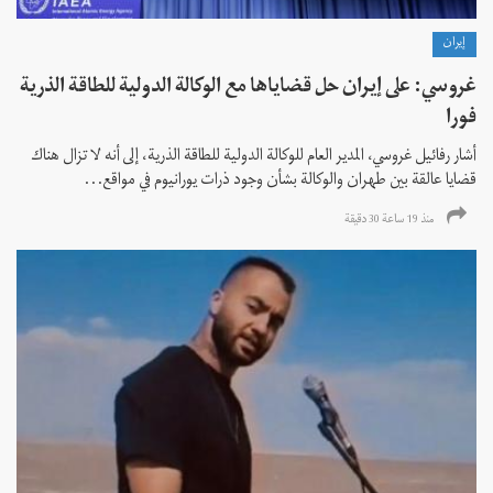
إيران
غروسي: على إيران حل قضاياها مع الوكالة الدولية للطاقة الذرية
فورا
أشار رفائيل غروسي، المدير العام للوكالة الدولية للطاقة الذرية، إلى أنه لا تزال هناك
قضايا عالقة بين طهران والوكالة بشأن وجود ذرات يورانيوم في مواقع...
منذ 19 ساعة 30 دقیقة