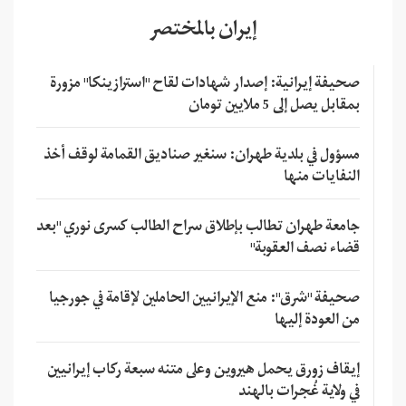
إيران بالمختصر
صحيفة إيرانية: إصدار شهادات لقاح "استرازينكا" مزورة
بمقابل يصل إلى 5 ملايين تومان
مسؤول في بلدية طهران: سنغير صناديق القمامة لوقف أخذ
النفايات منها
جامعة طهران تطالب بإطلاق سراح الطالب كسرى نوري "بعد
قضاء نصف العقوبة"
صحيفة "شرق": منع الإيرانيين الحاملين لإقامة في جورجيا
من العودة إليها
إيقاف زورق يحمل هيروين وعلى متنه سبعة ركاب إيرانيين
في ولاية غُجرات بالهند