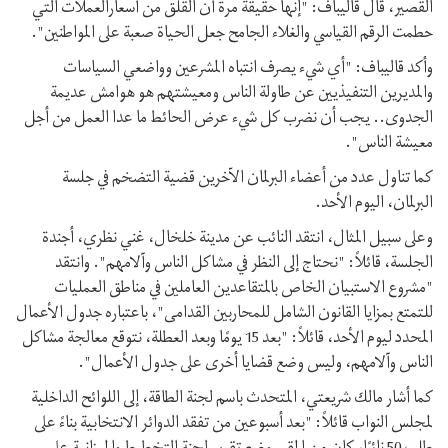
القصير، قال قاليباف: "إنها حقيقة مرة أن القلق من أسعارالعملات التي
حطمت الرقم القياسي والغلاء الجامح جعل الحياة صعبة على المواطنين".
وأكد قاليباف: "أي شيء يصرف انتباه المشرعين وواضعي السياسات
والمديرين التنفيذيين عن طاولة الناس ومعيشتهم هو هوامش عديمة
الجدوى.. يجب أن نضرب كل شيء عرض الحائط ما عدا العمل من أجل
معيشة الناس".
كما تناول عدد من أعضاء البرلمان الآخرين قضية التضخم في جلسة
البرلمان، اليوم الأحد.
وعلى سبيل المثال، انتقد النائب عن مدينة خلخال، غني نظري، أجندة
الجلسة، قائلاً: "نحتاج إلى النظر في مشاكل الناس وآلامهم". وانتقد
"مشروع الاستبيان الخاص بالمتقاعدين العاملين في مناطق العمليات
للتمتع بمزايا القانون الشامل للمحاربين القدامى"، باعتباره جدول الأعمال
المحدد ليوم الأحد، قائلاً: "بعد 15 يومًا وبعد العطلة، نتوقع معالجة مشاكل
الناس وآلامهم، وليس وضع قضايا أخرى على جدول الأعمال".
كما أشار مالك شريعتي، المتحدث باسم لجنة الطاقة، إلى اللوائح الداخلية
لمجلس النواب قائلاً: "بعد أسبوعين من تفقد الدوائر الانتخابية بناءً على