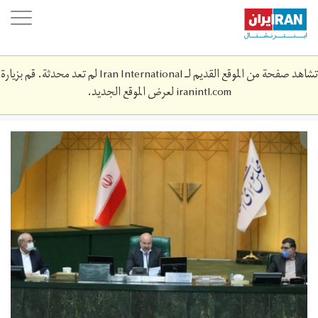
Skip
oggle
to
ation
main
content
تشاهد صفحة من الموقع القديم لـ Iran International لم تعد محدثة. قم بزيارة
iranintl.com
لعرض الموقع الجديد.
202010104152218272.jpg