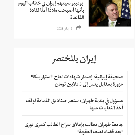
بومبيو سيتهم إیران في خطاب اليوم
بأنها أصبحت ملاذًا آمنًا لقادة
القاعدة
12 يناير 2021
إيران بالمختصر
صحيفة إيرانية: إصدار شهادات لقاح "استرازينكا"
مزورة بمقابل يصل إلى 5 ملايين تومان
مسؤول في بلدية طهران: سنغير صناديق القمامة لوقف
أخذ النفايات منها
جامعة طهران تطالب بإطلاق سراح الطالب كسرى نوري
"بعد قضاء نصف العقوبة"