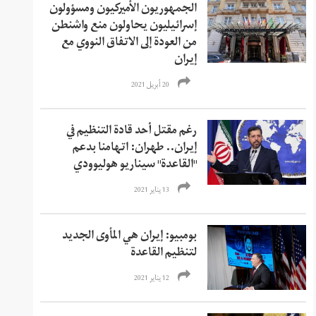
الجمهوريون الأميركيون ومسؤولون
إسرائيليون يحاولون منع واشنطن
من العودة إلى الاتفاق النووي مع
إيران
20 أبريل 2021
رغم مقتل أحد قادة التنظيم في
إيران.. طهران: اتهامنا بدعم
"القاعدة" سيناريو هوليوودي
13 يناير 2021
بومبیو: إيران هي المأوى الجديد
لتنظيم القاعدة
12 يناير 2021