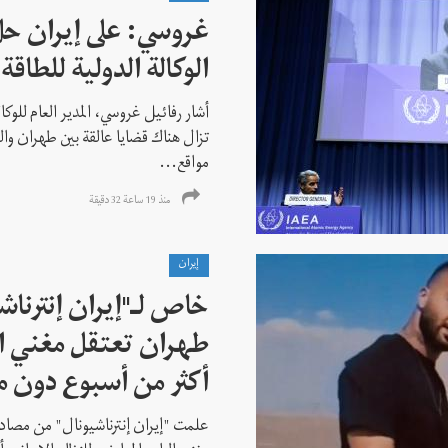
غروسي: على إيران حل
الوكالة الدولية للطاقة 
أشار رفائيل غروسي، المدير العام للوكالة
تزال هناك قضايا عالقة بين طهران وال
مواقع...
منذ 19 ساعة 32 دقیقة
إيران
خاص لـ"إيران إنترنا
طهران تعتقل مغني ا
أكثر من أسبوع دون م
علمت "إيران إنترناشيونال" من مصادر