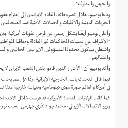
والجهل والتطرف".
ودعا بومبيو، خلال تصريحاته، القادة الإيرانيين إلى احترام حق
الحريات الدينية والأقليات والحملات الأمنية ضد الصحافيين الن
وأعلن بومبيو أيضًا بشكل رسمي عن فرض عقوبات أميركية جديد
"الإشراف على عمليات المحاكمات غير العادلة ومعاقبة المواطني
واشنطن سيكونُ محدودًا للمسؤولين الإيرانيين الحاليين والساب
واعتقالهم.
وأكد بومبيو أن "الأشرار الذين قاموا بقتل الشعب الإيراني لا 
فيما قال المتحدث باسم الخارجية الإيرانية، ردًا على تصريحات 
في أميركا والعالم صورة سوى دبلوماسية وسياسة خارجية متقا
كما كانت الولايات المتحدة الأميركية قد فرضت خلال الاحتجاجات 
وزير الاتصالات الإيراني، محمد جواد آذري جهرمي، بسبب تورطه 