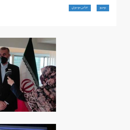
بومبيو
عباس موسوي