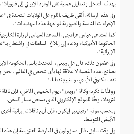
بهدف التدخل وتعطيل عملية نقل الوقود الإيراني إلى فنزويلا".
وفي هذه الرسالة، ألقى ظريف باللوم على الولايات المتحدة في 
الإجراءات المناسبة والضرورية لمواجهة هذه التهديدات".
كما استدعى عباس عراقجي، المساعد السياسي لوزارة الخارجية ال
الحكومة الأميركية، ودعاه إلى إبلاغ السلطات في واشنطن بـ"
الإيرانية".
وفي غضون ذلك، قال علي ربيعي، المتحدث باسم الحكومة الإيران
بضائع. هذه القضية لا علاقة لها بأي شخص في العالم.. نحن و
نقف مكتوفي الأيدي، وسنبيع نفطنا."
ووفقًا لما ذكرته وكالة "رويترز"، يوم الخميس الماضي، فإن ناقل
فنزويلا، وفقًا للموقع الإلكتروني الذي يسجل مسار السفن.
وبحسب موقع "رفینیتیو إیكون، فإن أربع ناقلات إيرانية أخرى ت
الأبيض المتوسط.
وفي وقت سابق، قال مسؤولون في المعارضة الفنزويلية إن هذه الس