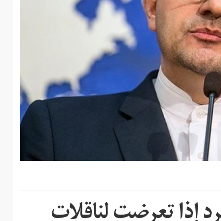
د إذا تعرضت لناقلات