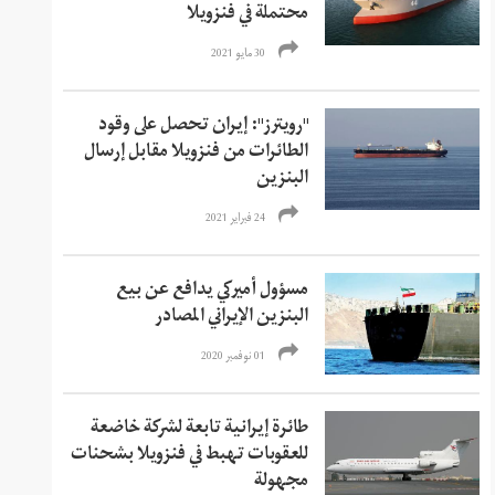
محتملة في فنزويلا
30 مايو 2021
"رويترز": إيران تحصل على وقود
الطائرات من فنزويلا مقابل إرسال
البنزين
24 فبراير 2021
مسؤول أميركي يدافع عن بيع
البنزين الإيراني المصادر
01 نوفمبر 2020
طائرة إيرانية تابعة لشركة خاضعة
للعقوبات تهبط في فنزويلا بشحنات
مجهولة