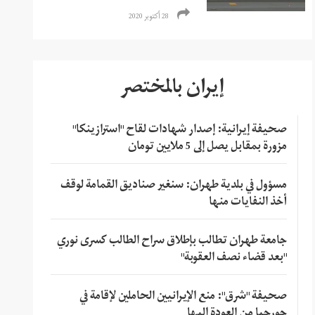
28 أكتوبر 2020
إيران بالمختصر
صحيفة إيرانية: إصدار شهادات لقاح "استرازينكا"
مزورة بمقابل يصل إلى 5 ملايين تومان
مسؤول في بلدية طهران: سنغير صناديق القمامة لوقف
أخذ النفايات منها
جامعة طهران تطالب بإطلاق سراح الطالب كسرى نوري
"بعد قضاء نصف العقوبة"
صحيفة "شرق": منع الإيرانيين الحاملين لإقامة في
جورجيا من العودة إليها