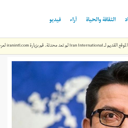
د
الثقافة والحياة
آراء
فيديو
Iran Inte لم تعد محدثة. قم بزيارة
iranintl.com
لعرض