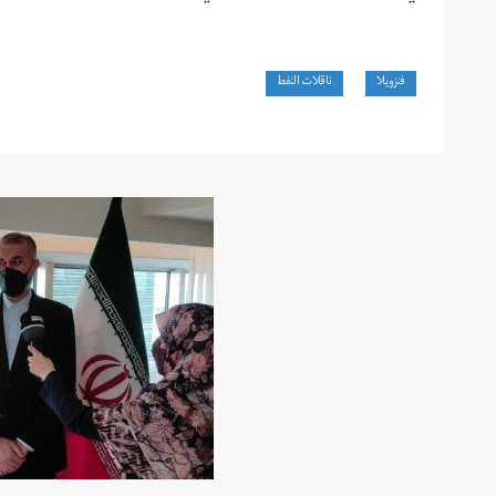
فنزويلا
ناقلات النفط