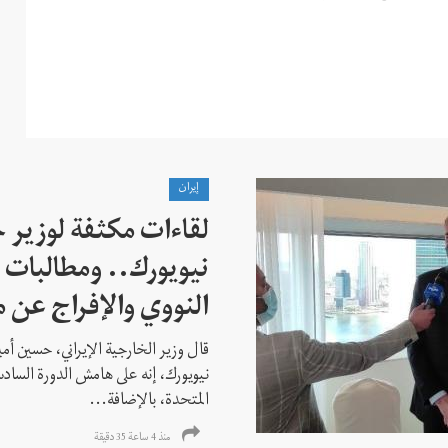
إيران
لقاءات مكثفة لوزير خ
نيويورك.. ومطالبات ب
النووي والإفراج عن 
قال وزير الخارجية الإيراني، حسين أم
نيويورك، إنه على هامش الدورة السادس
المتحدة، بالإضافة...
منذ 4 ساعة 35 دقیقة