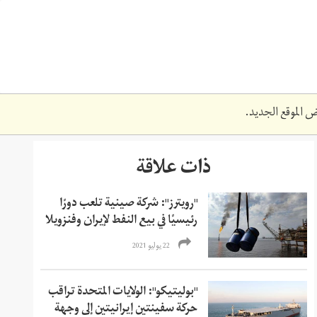
 الموقع الجديد.
ذات علاقة
"رويترز": شركة صينية تلعب دورًا
رئيسيًا في بيع النفط لإيران وفنزويلا
22 يوليو 2021
"بوليتيكو": الولايات المتحدة تراقب
حركة سفينتين إيرانيتين إلى وجهة