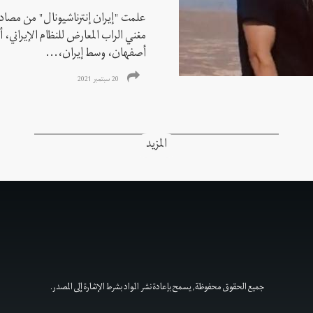
علمت "إيران إنترناشيونال" من مصادر
مغني الراب المعارض للنظام الإيراني،
أصفهان، وسط إيران،...
20 سبتمبر 2021
المزيد
جميع الحقوق محفوظة, يسمح بإعادة نشر المواد بشرط الإشارة إلى المصدر.