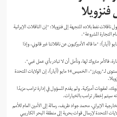
ى فنزويلا
ناقلات نفط بلاده المتجهة إلى فنزويلا: "إن الناقلات الإيرانية
ام التجارة المشروعة".
بع موسوي في مؤتمره الصحافي الأسبوعي، اليوم الاثنين 18 مايو (أيار): "ما قاله الأميركيون عن ناقلاتنا غير قانوني، وإذا
ة، فالأمر متروك لها، ونأمل أن لا تبادر بأي عمل غبي".
يشار إلى أنه في وقت سابق، قال مسؤول حكومي أميركي رفيع المستوى لـ"رويترز"، الخميس 14 مايو (أيار)، إن الولايات المتحدة
ويلا.
ك، لعقوبات أميركية. ولم يقدم المسؤول في إدارة ترامب مزيدًا
ه سيتم إخطار ترامب بالخيارات.
ارجية الإيراني، محمد جواد ظريف، رسالة إلى الأمين العام للأمم
يات المتحدة لإرسال قوات بحرية إلى منطقة البحر الكاريبي