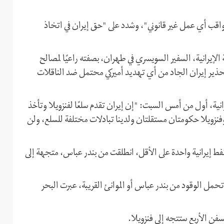
"عواقب أي عمل غير قانوني"، وشدد على "حق إيران في اتخاذ
إيرانية، السفير السويسري في طهران، بصفته راعيًا لمصالح
تحذير إيران الجاد من أي تهديد أميركي محتمل ضد الناقلات
ية، أول من أمس السبت: "إن إيران تقدم سلعًا لفنزويلا وتأخذ
فنزويلا حكومتان مستقلتان ولدينا تبادلات مختلفة للسلع، ولن
ة نفط إيرانية واحدة على الأقل، انطلقت من بندر عباس، متجهة إلى
حمل الوقود من بندر عباس أو الموانئ القريبة، عبرت البحر
فن الأربع ستتجه إلى فنزويلا.