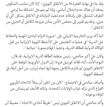
وقد جاء في نهاية الفقرة 36 من الاتفاق النووي: "إذا كان صاحب الشكوى
يعتقد أن هناك عدم امتثال أساسي، وإذا لم يتم حل المشكلة بما يُرضي
الطرف المشتكي، فإن بإمكانه عدم تنفيذ التزاماته في الاتفاق بشكل كلي أو
جزئي، وتقديم تقرير إلى مجلس الأمن بشأن خروجه الكامل أو الجزئي من
الاتفاق".
كما أكد وزير الخارجية الإيراني على "ضرورة التزام المبادئ المهنية والحفاظ
على السرية" في عمليات التفتيش على الأنشطة النووية الإيرانية من قبل
الوكالة الدولية للطاقة الذرية، وتنفيذ المهام بصورة "حيادية".
وكان علي أكبر صالحي، رئيس منظمة الطاقة الذرية الإيرانية، قد قال،
اليوم الأحد، أثناء لقائه كورنيل فروتا، إن الدول الأوروبية الموقعة علی
الاتفاق النووي لم تلتزم بالكامل بتعهداتها تجاه إيران، من أجل البقاء في
الصفقة النووية.
وأضاف صالحي في الاجتماع: "کان من المقرر أن یملأ الاتحاد الأوروبي
الفراغ الذي ترکه غياب الولايات المتحدة، ولکنه للأسف لم یتمکن من
الوفاء بوعوده".
وأكد صالحي أن الاتفاق النووي ليس "طريقًا أحادي الاتجاه"، مضيفًا أن