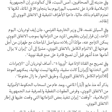
وفي حديثه إلى الصحافيين، أمس السبت، قال كمالوندي إن الجمهورية
الإسلامية قادرة على تخصيب اليورانيوم بما يتجاوز 20 في المائة، لكنها لا
تعتزم القيام بذلك حاليًا، داعيًا الأطراف المتبقية في الاتفاق النووي إلى
إنقاذه.
وفي السياق نفسه، قال وزير الخارجية الفرنسي، جان إيف لودريان، اليوم
الأحد، إن قرار إيران بتقليص المزيد من التزاماتها بموجب الاتفاق النووي
يمكن التراجع عنه، مؤكدًا أن بلاده ستواصل المباحثات مع طهران من أجل
عودتها إلى الالتزام الكامل بالاتفاق النووي، مشيرًا إلى أن "إيران لا يزال
أمامها عدة أشهر قبل أن تصبح قادرة على صنع قنبلة نووية".
وفي تصريح مع القناة الإذاعية "أوروبا-1"، أضاف لودريان أن "الإجراءات
التي اتخذتها [إيران] كانت سلبية، ولكنها ليست نهائية، يمكنهم العودة
[للالتزام الكامل بالاتفاق النووي]، وطريق الحوار ما زال مفتوحًا".
يذكر أنه منذ مايو (أيار) الماضي، وبعد عام من انسحاب الحكومة الأميركية
من الاتفاق النووي، وفرض العقوبات النفطية والمصرفية ضد الجمهورية
الإسلامية، "أوقفت" إيران تنفيذ بعض التزاماتها التي وقعت عليها في إطار
الاتفاق النووي.