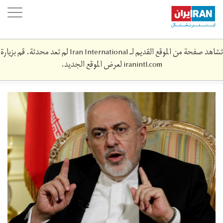
Skip
oggle
to
ation
main
content
تشاهد صفحة من الموقع القديم لـ Iran International لم تعد محدثة. قم بزيارة
iranintl.com
لعرض الموقع الجديد.
screen_shot_2019-
04-
03_at_7.‎05.‎08_pm_0.png