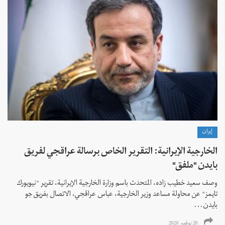
إيران
الخارجية الإيرانية: التقرير الخاص برسالة عراقجي لفريق
بايدن "ملفق"
وصف سعيد خطيب زاده، المتحدث باسم وزارة الخارجية الإيرانية، تقرير "نيويورك
تايمز" عن محاولة مساعد وزير الخارجية، عباس عراقجي، الاتصال بفريق جو
بايدن...
20 نوفمبر 2020