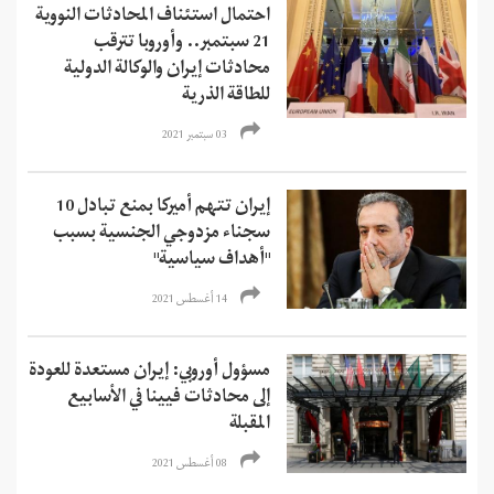
احتمال استئناف المحادثات النووية
21 سبتمبر.. وأوروبا تترقب
محادثات إيران والوكالة الدولية
للطاقة الذرية
03 سبتمبر 2021
إيران تتهم أميركا بمنع تبادل 10
سجناء مزدوجي الجنسية بسبب
"أهداف سياسية"
14 أغسطس 2021
مسؤول أوروبي: إيران مستعدة للعودة
إلى محادثات فيينا في الأسابيع
المقبلة
08 أغسطس 2021