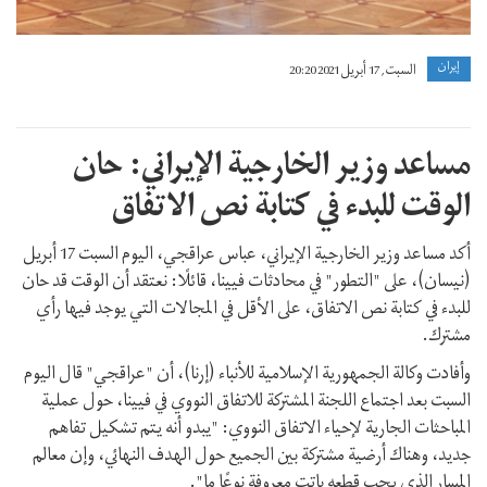
إيران
السبت, 17 أبريل 2021 20:20
مساعد وزير الخارجية الإيراني: حان
الوقت للبدء في كتابة نص الاتفاق
أكد مساعد وزير الخارجية الإيراني، عباس عراقجي، اليوم السبت 17 أبريل
(نيسان)، على "التطور" في محادثات فيينا، قائلًا: نعتقد أن الوقت قد حان
للبدء في كتابة نص الاتفاق، على الأقل في المجالات التي يوجد فيها رأي
مشترك.
وأفادت وكالة الجمهورية الإسلامية للأنباء (إرنا)، أن "عراقجي" قال اليوم
السبت بعد اجتماع اللجنة المشتركة للاتفاق النووي في فيينا، حول عملية
المباحثات الجارية لإحياء الاتفاق النووي: "يبدو أنه يتم تشكيل تفاهم
جديد، وهناك أرضية مشتركة بين الجميع حول الهدف النهائي، وإن معالم
المسار الذي يجب قطعه باتت معروفة نوعًا ما".