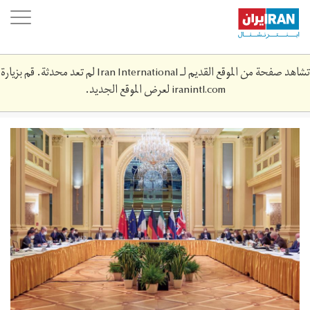
Skip
oggle
to
ation
main
content
تشاهد صفحة من الموقع القديم لـ Iran International لم تعد محدثة. قم بزيارة
iranintl.com
لعرض الموقع الجديد.
2021-
04-
30373393_rc2oxm9p9k46_rtrmadp_3_iran-
nuclear-
talks.jpg