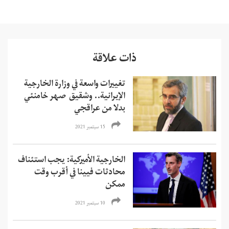
ذات علاقة
تغييرات واسعة في وزارة الخارجية
الإيرانية.. وشقيق صهر خامنئي
بدلا من عراقجي
15 سبتمبر 2021
الخارجية الأميركية: يجب استئناف
محادثات فيينا في أقرب وقت
ممكن
10 سبتمبر 2021