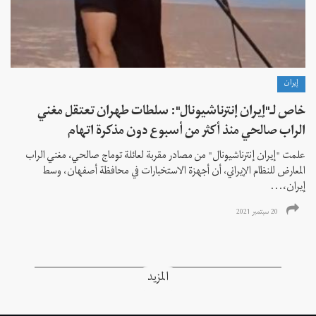
إيران
خاص لـ"إيران إنترناشيونال": سلطات طهران تعتقل مغني
الراب صالحي منذ أكثر من أسبوع دون مذكرة اتهام
علمت "إيران إنترناشيونال" من مصادر مقربة لعائلة توماج صالحي، مغني الراب
المعارض للنظام الإيراني، أن أجهزة الاستخبارات في محافظة أصفهان، وسط
إيران،...
20 سبتمبر 2021
المزيد