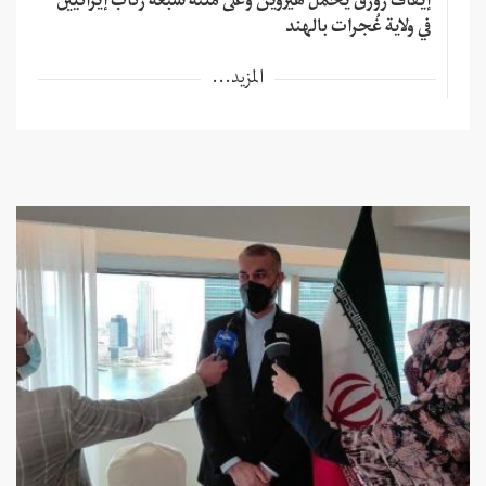
إيقاف زورق يحمل هيروين وعلى متنه سبعة ركاب إيرانيين
في ولاية غُجرات بالهند
المزيد...