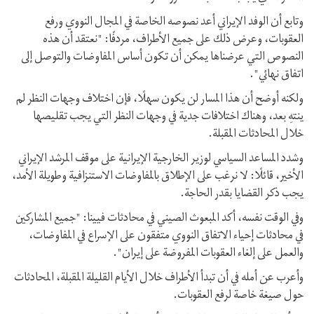
وتابع أن الوفد الإيراني أعد نصوصه الخاصة في المجال النووي ورفع
العقوبات، وعرض ذلك على جميع الأطراف، مردفًا: "نعتقد أن هذه
النصوص التي عرضناها يمكن أن تكون أساس المفاوضات والتوصل إلى
اتفاق نهائي".
ولكنه أوضح أن هذا المسار لن يكون سهلًا، فإن اختلاف وجهات النظر لم
ينتهِ بعد، وهناك اختلافات جدية في وجهات النظر التي يجب تقليصها
خلال المحادثات المقبلة.
وشدد المساعد السياسي لوزير الخارجية الإيرانية على موقف المرشد الإيراني
الأخير، قائلًا: لا نرغب على الإطلاق بالمفاوضات الاستنزافية وطويلة الأمد،
يجب ذكر القضايا بقدر الحاجة.
وفي الوقت نفسه، أكد المبعوث الصيني في محادثات فيينا: "جميع المشاركين
في محادثات إحياء الاتفاق النووي متفقون على الإسراع في المفاوضات،
والعمل على إلغاء العقوبات المفروضة على إيران".
وأعرب عن أمله في أن تبدأ الأطراف خلال الأيام القليلة المقبلة، المحادثات
حول صيغة خاصة لرفع العقوبات.