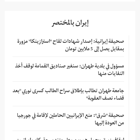
إيران بالمختصر
صحيفة إيرانية: إصدار شهادات لقاح "استرازينكا" مزورة
بمقابل يصل إلى 5 ملايين تومان
مسؤول في بلدية طهران: سنغير صناديق القمامة لوقف أخذ
النفايات منها
جامعة طهران تطالب بإطلاق سراح الطالب كسرى نوري "بعد
قضاء نصف العقوبة"
صحيفة "شرق": منع الإيرانيين الحاملين لإقامة في جورجيا
من العودة إليها