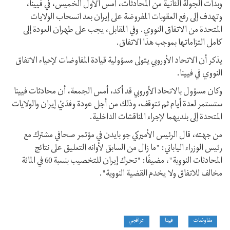
وبدأت الجولة الثانية من المحادثات، أمس الأول الخميس، في فيينا،
وتهدف إلى رفع العقوبات المفروضة على إيران بعد انسحاب الولايات
المتحدة من الاتفاق النووي. وفي المقابل، يجب على طهران العودة إلى
كامل التزاماتها بموجب هذا الاتفاق.
يذكر أن الاتحاد الأوروبي يتولى مسؤولية قيادة المفاوضات لإحياء الاتفاق
النووي في فيينا.
وكان مسؤول بالاتحاد الأوروبي قد أكد، أمس الجمعة، أن محادثات فيينا
ستستمر لعدة أيام ثم تتوقف، وذلك من أجل عودة وفدَيْ إيران والولايات
المتحدة إلى بلديهما لإجراء المناقشات الداخلية.
من جهته، قال الرئيس الأميركي جو بايدن في مؤتمر صحافي مشترك مع
رئيس الوزراء الياباني: "ما زال من السابق لأوانه التعليق على نتائج
المحادثات النووية"، مضيفًا: "تحرك إيران للتخصيب بنسبة 60 في المائة
مخالف للاتفاق ولا يخدم القضية النووية".
مفاوضات
فيينا
عراقجي