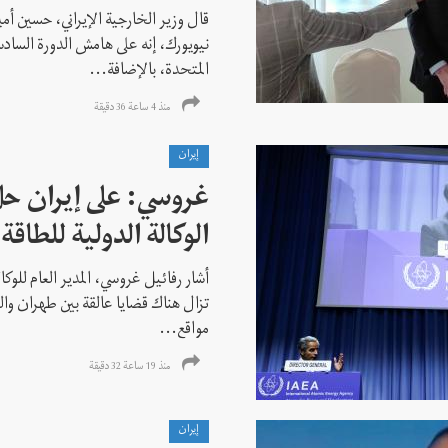
قال وزير الخارجية الإيراني، حسين أم
نيويورك، إنه على هامش الدورة السادس
المتحدة، بالإضافة...
منذ 4 ساعة 36 دقیقة
إيران
غروسي: على إيران حل
الوكالة الدولية للطاقة 
أشار رفائيل غروسي، المدير العام للوكالة
تزال هناك قضايا عالقة بين طهران وال
مواقع...
منذ 19 ساعة 32 دقیقة
إيران