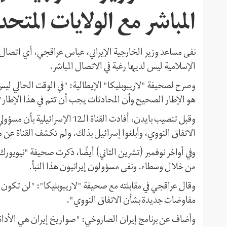
المباشر مع الولايات المتحد
نفى مساعد وزير الخارجية الإيراني، عباس عراقجي، أي اتصال س
الإسلامية ليس لديها رغبة في الاتصال المباشر.
وصرح لصحيفة "لاريبوبليكا" الإيطالية: "في الوقت الحالي ليس 
هو الإطار الصحيح وأن المحادثات يجب أن تتم في هذا الإطار"
وقبل تنصيب بايدن، أفادت القناة ا
الاتفاق النووي، وأبلغوا إسرائيل بذلك. ولم تكشف القناة عن 
وفي أواخر نوفمبر (تشرين الثاني) أيضًا، ذكرت صحيفة "نيويورك 
من خلال وسطاء. ونفى مسؤولون إيرانيون هذا النبأ.
وقال عراقجي في مقابلته مع صحيفة "لاريبوبليكا": "لن تكون هن
مفاوضات جديدة بشأن الاتفاق النووي".
وأضاف عن برنامج إيران الصاروخي: "صواريخ إيران هي الأداة 