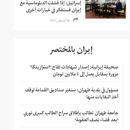
إسرائيل: إذا فشلت الدبلوماسية مع
إيران فسنفكر في خيارات أخرى
28 أغسطس 2021
إيران بالمختصر
صحيفة إيرانية: إصدار شهادات لقاح "استرازينكا"
مزورة بمقابل يصل إلى 5 ملايين تومان
مسؤول في بلدية طهران: سنغير صناديق القمامة لوقف
أخذ النفايات منها
جامعة طهران تطالب بإطلاق سراح الطالب كسرى نوري
"بعد قضاء نصف العقوبة"