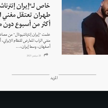
خاص لـ"إيران إنترنا
طهران تعتقل مغني ا
أكثر من أسبوع دون م
علمت "إيران إنترناشيونال" من مصادر
مغني الراب المعارض للنظام الإيراني،
أصفهان، وسط إيران،...
20 سبتمبر 2021
المزيد