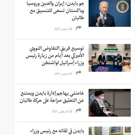
جو بايدن: إيران والصين وروسيا
وباكستان تسعى للتنسيق مع
طالبان
08 سبتمبر 2021
توسيع فريق التفاوض النووي
الأميركي بعد أيام من زيارة رئيس
وزراء إسرائيل لواشنطن
03 سبتمبر 2021
خامنئي يهاجم إدارة بايدن ويمتنع
عن التعليق صراحة على حركة طالبان
28 أغسطس 2021
بايدن في لقائه مع رئيس وزراء