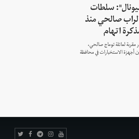
شيونال": سلطات
لراب صالحي منذ
ذكرة اتهام
 مقربة لعائلة توماج صالحي،
 أن أجهزة الاستخبارات في محافظة