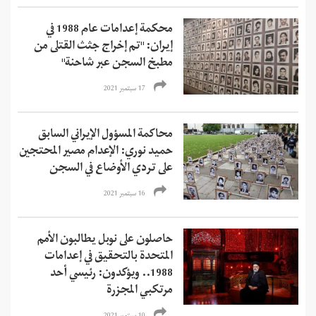
محكمة إعدامات عام 1988 في
إيران: "تم إخراج جثث القتلى من
مطبخ السجن عبر شاحنة"
17 سبتمبر 2021
محاكمة المسؤول الإيراني السابق
حميد نوري: الإعدام مصير المحتجين
على تردي الأوضاع في السجن
16 سبتمبر 2021
حاصلون على نوبل يطالبون الأمم
المتحدة بالتحقيق في إعدامات
1988.. ويؤكدون: رئيسي أحد
مرتكبي المجزرة