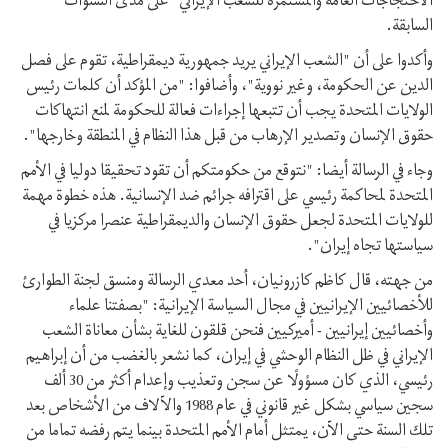
الاحتجاجات العامة والمستمرة للشعب الإيراني" على مدى السنوات
السابقة.
وأكدوا على أن "الشعب الإيراني يريد جمهورية ديمقراطية، تقوم على فصل
الدين عن الحكومة، وغير نووية"، وأضافوا: "من المؤكد أن كلمات رئيس
الولايات المتحدة يجب أن تتبعها إجراءات فعالة للحكومة لمنع انتهاكات
حقوق الإنسان وتصدير الإرهاب من قبل هذا النظام في المنطقة وخارجها".
وجاء في الرسالة أيضا: "نتوقع من حكومتكم أن تقود تحقيقا دوليا في الأمم
المتحدة لمحاكمة رئيسي على اقترافه جرائم ضد الإنسانية. هذه خطوة مهمة
للولايات المتحدة لجعل حقوق الإنسان والديمقراطية عنصرا مركزيا في
سياستها تجاه إيران".
من جهته، قال كاظم كازرونيان، أحد معدي الرسالة ومنسق لجنة الطوارئ
للأخصائيين الإيرانيين في مجال السياسة الإيرانية: "بصفتنا علماء
وأخصائيين إيرانيين - أميركيين فنحن قلقون للغاية بشأن معاناة الشعب
الإيراني في ظل النظام الوحشي في إيران، كما نشعر بالغضب من أن إبراهيم
رئيسي، الذي كان مسؤولًا عن سجن وتعذيب وإعدام أكثر من 30 ألف
سجين سياسي بشكل غير قانوني في عام 1988 والآلاف من الأشخاص بعد
تلك السنة حتى الآن، يمتثل أمام الأمم المتحدة بينما يتم رفضه تماما من