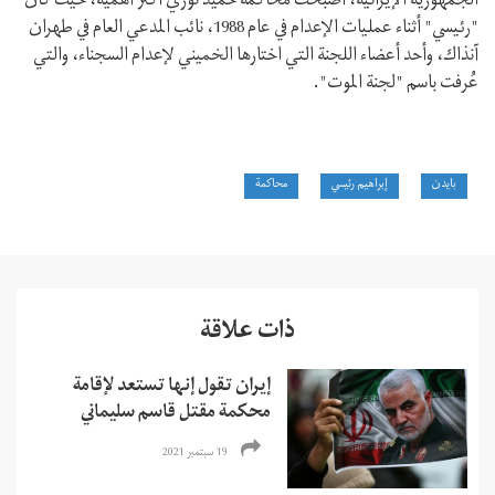
الجمهورية الإيرانية، أصبحت محاكمة حميد نوري أكثر أهمية، حيث كان
"رئيسي" أثناء عمليات الإعدام في عام 1988، نائب المدعي العام في طهران
آنذاك، وأحد أعضاء اللجنة التي اختارها الخميني لإعدام السجناء، والتي
عُرفت باسم "لجنة الموت".
بايدن
إبراهيم رئيسي
محاكمة
ذات علاقة
إيران تقول إنها تستعد لإقامة
محكمة مقتل قاسم سليماني
19 سبتمبر 2021