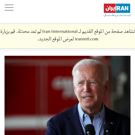
Skip
oggle
to
ation
main
content
تشاهد صفحة من الموقع القديم لـ Iran International لم تعد محدثة. قم بزيارة
iranintl.com
لعرض الموقع الجديد.
2021-
09-
186630_rc2epp9kdpza_rtrmadp_3_health-
coronavirus-
india-
usa.jpg