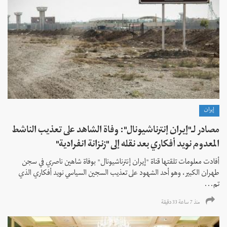
إيران
مصادر لـ"إيران إنترناشيونال": وفاة الشاهد على تعذيب الناشط
المعدوم نويد أفكاري بعد نقله إلى "زنزانة انفرادية"
أفادت معلومات تلقتها قناة "إيران إنترناشيونال" بوفاة شاهين ناصري في سجن
طهران الكبير، وهو أحد الشهود على تعذيب السجين السياسي نويد أفكاري الذي
تم...
منذ 7 ساعة 33 دقیقة