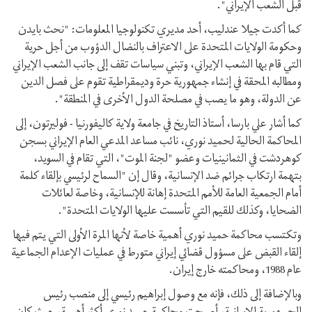
قبل الشعب الإيراني".
كما أكدت جيلا عندليب، أحد مديري تكنولوجيا المعلومات: "نحث بايدن
وحكومة الولايات المتحدة على الاعتراف بالنضال الدؤوب من أجل حرية
التي قام بها الشعب الإيراني، وتبني سياسات تقف إلى جانب الشعب الإيراني
ومطالبه المحقة في إنشاء جمهورية حرة وديمقراطية تقوم على فصل الدين
عن الدولة، وهو ما يصب في مصلحة الدول الأخرى في المنطقة".
كما أشار علي بارسا، أستاذ التاريخ في جامعة ولاية كاليفورنيا - فوليرتون، إلى
المحاكمة الحالية لحميد نوري، نائب مساعد المدعي العام الإيراني بسجن
كوهردشت في الثمانينيات وعضو "لجنة الموت"، التي تقام في السويد،
بتهمة ارتكاب جرائم ضد الإنسانية، وقال إن "السماح لرئيسي بإلقاء كلمة
أمام الجمعية العامة للأمم المتحدة إهانة للإنسانية، وخاصة لعائلات
الضحايا، وكذلك للقيم التي تأسست عليها الولايات المتحدة".
وتكتسب محاكمة حميد نوري أهمية خاصة لأنها المرة الأولى التي يتم فيها
إلقاء القبض على مسؤول قضائي إيراني متورط في عمليات الإعدام الجماعية
عام 1988، ومحاكمته خارج إيران.
وبالإضافة إلى ذلك، فإنه مع وصول إبراهيم رئيسي إلى منصب رئيس