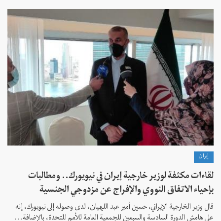
إيران
لقاءات مكثفة لوزير خارجية إيران في نيويورك.. ومطالبات
بإحياء الاتفاق النووي والإفراج عن مزدوجي الجنسية
قال وزير الخارجية الإيراني، حسين أمير عبد اللهيان، لدى وصوله إلى نيويورك، إنه
على هامش الدورة السادسة والسبعين للجمعية العامة للأمم المتحدة، بالإضافة...