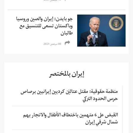
10 سبتمبر 2021
جو بايدن: إيران والصين وروسيا
وباكستان تسعى للتنسيق مع
طالبان
08 سبتمبر 2021
إيران بالمختصر
منظمة حقوقية: مقتل عتاليْن كرديين إيرانيين برصاص
حرس الحدود التركي
القبض على 6 متهمين باختطاف الأطفال والاتجار بهم
شمال شرقي إيران