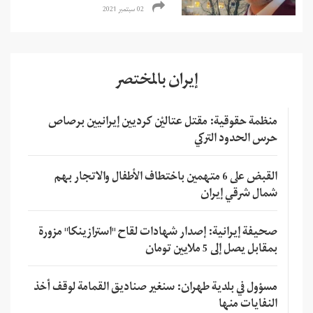
02 سبتمبر 2021
إيران بالمختصر
منظمة حقوقية: مقتل عتاليْن كرديين إيرانيين برصاص
حرس الحدود التركي
القبض على 6 متهمين باختطاف الأطفال والاتجار بهم
شمال شرقي إيران
صحيفة إيرانية: إصدار شهادات لقاح "استرازينكا" مزورة
بمقابل يصل إلى 5 ملايين تومان
مسؤول في بلدية طهران: سنغير صناديق القمامة لوقف أخذ
النفايات منها