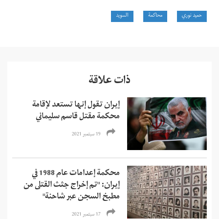
حميد نوري
محاكمة
السويد
ذات علاقة
إيران تقول إنها تستعد لإقامة
محكمة مقتل قاسم سليماني
19 سبتمبر 2021
محكمة إعدامات عام 1988 في
إيران: "تم إخراج جثث القتلى من
مطبخ السجن عبر شاحنة"
17 سبتمبر 2021