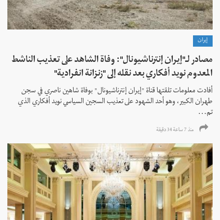
إيران
مصادر لـ"إيران إنترناشيونال": وفاة الشاهد على تعذيب الناشط
المعدوم نويد أفكاري بعد نقله إلى "زنزانة انفرادية"
أفادت معلومات تلقتها قناة "إيران إنترناشيونال" بوفاة شاهين ناصري في سجن
طهران الكبير، وهو أحد الشهود على تعذيب السجين السياسي نويد أفكاري الذي
تم...
منذ 7 ساعة 34 دقیقة