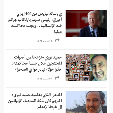
في رسالة لبايدن من 400 إيراني
أميركي: رئيسي متهم بارتكاب جرائم
ضد الإنسانية .. ويجب محاكمته
دوليا
14 سبتمبر 2021
حميد نوري منزعجا من أصوات
المحتجين خلال جلسة محاكمته:
خذوا هؤلاء ليصرخوا في الصحراء
03 سبتمبر 2021
المدعي الثاني بقضية حميد نوري:
المتهم كان يأخذ السجناء الإيرانيين
إلى غرفة الإعدام