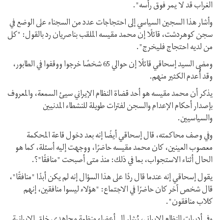
الغراب قد لا يمر فوق رأسه".
وأشار هذا السجين السياسي إلى احتجاجات عدد من السجناء على الوضع في
سجن كوهردشت، قائلًا إن محمد مقيسه الملقب بناصريان رد بالقول: "كل
من لديه احتجاج فليخرج".
ومضى السيد إسحاقي قائلًا إن حوالي 65 شخصًا خرجوا ووقفوا في الطابور،
وقد أُعدم الكثير منهم.
يذكر أن محمد مقيسه هو أحد قضاة النظام الإيراني سيئ السمعة، والمعروف
بإصدار أحكام الإعدام والسجن لفترات طويلة للنشطاء المدنيين
والسياسيين.
وفي وصف محاكمته، قال إسحاقي أيضًا إنه بعد دخول قاعة المحكمة
معصوب العينين، كان محمد مقيسه حاضرًا، ووجهت إليه أسئلة، كما هو
الحال أثناء الاستجواب، بما في ذلك: منذ متى أصبحت "منافقًا"؟.
يقول إسحاقي إنه عندما قال ردًا على هذا السؤال إنه لم يكن أبدًا "منافقًا"،
قال شخص آخر كان حاضرًا في الاجتماع: "هؤلاء ليسوا منافقين، إنهم
كلاب منافقون".
وفي أدبيات النظام الإيراني، يُشار إلى أعضاء منظمة مجاهدي خلق الإيرانية