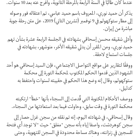
عندما كان طالبًا في السنة الرابعة بالمرحلة الثانوية، وأفرج عنه بعد 10 سنوات.
يذكر أن حميد نوري، المعروف باسم حميد عباسي، تم اعتقاله فور وصوله
إلى مطار ستوكهولم في 9 نوفمبر (تشرين الثاني) 2019، على متن رحلة جوية
مباشرة من إيران.
وأدلى شقيقه محسن إسحاقي بشهادته في الجلسة الرابعة عشرة بشأن تهم
حميد نوري، ومن المقرر أن يدلي شقيقه الآخر، منوشهر، بشهادته في
جلسات استماع لاحقة.
ووفقًا لتقارير على مواقع التواصل الاجتماعي، فإن السيد إسحاقي هو أحد
الشهود الذين قدموا الحكم المكتوب لمحكمة الثورة إلى محكمة
ستوكهولم، وقال إنه وضع هذا الحكم في حقيبته لسنوات واحتفظ به
كدليل.
ووصف الأحكام المكتوبة التي قُدمت إلى السجناء بأنها "خطأ" ارتكبته
محكمة الثورة في وقت سابق، وحاولت فيما بعد استعادتها من السجناء.
وقال إسحاقي، في شهادته اليوم، إنه تم نقله من سجن غزل حصار إلى
سجن كوهردشت، واصفا إياه بأنه سجن "مغلق" حيث "لا توجد أي فتحة
للسجين في زنزانته، وهناك مساحة محدودة في السجن للتهوية، وحتى