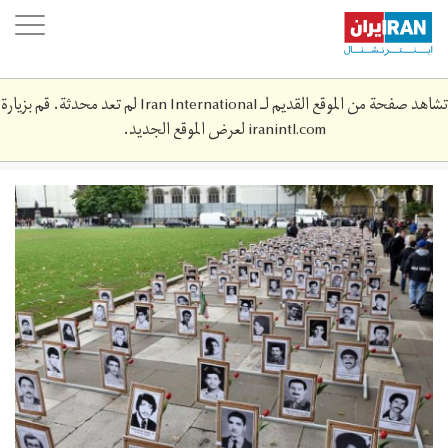
Skip
oggle
to
ation
main
content
تشاهد صفحة من الموقع القديم لـ Iran International لم تعد محدثة. قم بزيارة
iranintl.com
لعرض الموقع الجديد.
188-
102153-
fb1f70c7-
1b46-
40c8-
8e33-
767c2a354413_700x400.jpeg