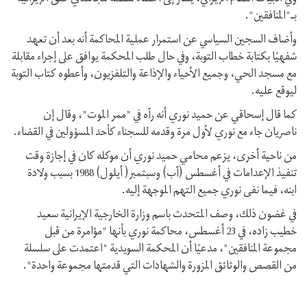
بـ"المنافقين".
وأضاف السجين السياسي عن استمرار عملية المحاكمة أنه بعد أن تعهد
شفهيًا بكتابة خطاب التوبة، وفي حال طلب المحكمة يوافق على إجراء مقابلة
مع مسجد الحي، وجميع الأحياء والإذاعة والتلفزيون، وأعطوه كتاب التوبة
ليوقع عليه.
كما قال إسحاقي عن حميد نوري أنه رآه في "ممر الموت"، وقال إن
ناصريان جاء مع نوري لأول مرة وقدمه للسجناء كأحد المسؤولين في القضاء.
من ناحية أخرى، يزعم محامي حميد نوري أن موكله كان في إجازة وقت
تنفيذ الإعدامات في أغسطس (آب) وسبتمبر( أيلول) 1988 بسبب ولادة
ابنه، فيما نفى نوري جميع التهم الموجهة إليه.
في غضون ذلك، وصف المتحدث باسم وزارة الخارجية الإيرانية سعيد
خطيب زاده، في 23 أغسطس، محاكمة نوري بأنها "مؤامرة من قبل
مجموعة المنافقين"، مدعيًا أن المحكمة السويدية "اعتمدت على سلسلة
من القصص والوثائق المزورة والشهادات التي قدمتها مجموعة واحدة".