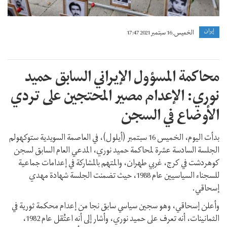
إيران
الخميس, 16 سبتمبر 2021 17:47
محاكمة المسؤول الإيراني السابق حميد
نوري: الإعدام مصير المحتجين على تردي
الأوضاع في السجن
بدأت اليوم، الخميس 16 سبتمبر (أيلول)، في العاصمة السويدية ستوكهولم
الجلسة السادسة عشرة لمحاكمة حميد نوري، المدعي العام السابق لسجن
كوهردشت في كرج، غربي طهران، والمتهم بالمشاركة في إعدامات جماعية
للسجناء السياسيين عام 1988، حيث تضمنت الجلسة شهادة مهدي
إسحاقي.
وأعلن إسحاقي، وهو سجين سياسي سابق نجا من إعدام محكمة ثورية في
الثمانينات، أنه تعرف على حميد نوري، وأشار إلى أنه اعتُقل عام 1982،