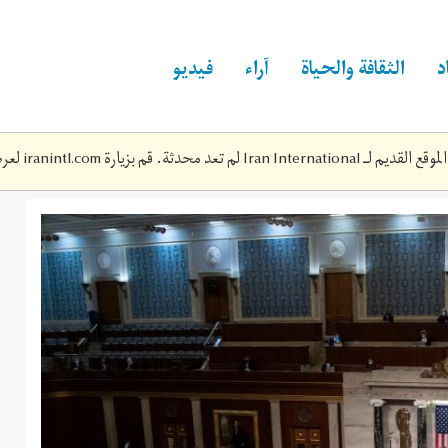
د
الثقافة والحياة
آراء
فيديو
Iran Inte لم تعد محدثة. قم بزيارة
iranintl.com
لعرض
6105742446f7f2cd796fa70252ea99cca9a5f355