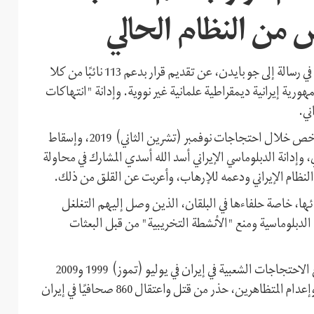
 من النظام الحالي
أعلن الجمهوريون والديمقراطيون في مجلس النواب الأميركي، في رسالة إلى جو بايدن، عن تقديم قرار بدعم 113 نائبًا من كلا
ية إيرانية ديمقراطية علمانية غير نووية. وإدانة "انتهاكات
ني.
وأشارت رسالة أعضاء مجلس النواب الأميركي إلى مقتل 1500 شخص خلال احتجاجات نوفمبر (تشرين الثاني) 2019، وإسقاط
 وإدانة الدبلوماسي الإيراني أسد الله أسدي المشارك في محاولة
لنظام الإيراني ودعمه للإرهاب، وأعربت عن القلق من ذلك.
ئها، خاصة حلفاءها في البلقان، الذين وصل إليهم التغلغل
ا الدبلوماسية ومنع "الأنشطة التخريبية" من قبل البعثات
ونص قرار مجلس النواب الأميركي، بالإضافة إلى الإشارة إلى قمع الاحتجاجات الشعبية في إيران في يوليو (تموز) 1999 و2009
وديسمبر (كانون الأول) 2018 ونوفمبر 2019، وسجن وتعذيب وإعدام المتظاهرين، حذر من قتل واعتقال 860 صحافيًا في إيران