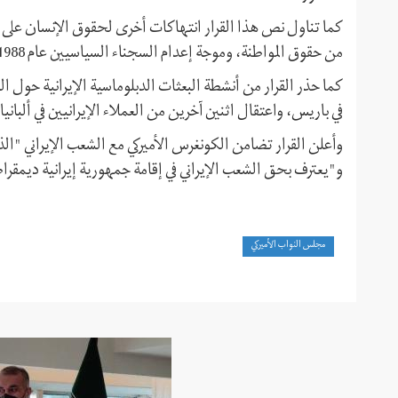
كما تناول نص هذا القرار انتهاكات أخرى لحقوق الإنسان على يد 
من حقوق المواطنة، وموجة إعدام السجناء السياسيين عام 1988، ودفنهم في مقابر جماعية.
كما حذر القرار من أنشطة البعثات الدبلوماسية الإيرانية حول ا
في باريس، واعتقال اثنين آخرين من العملاء الإيرانيين في ألبانيا عام 2018 بتهمة التورط في مؤامرة تفجي
وأعلن القرار تضامن الكونغرس الأميركي مع الشعب الإيراني "
و"يعترف بحق الشعب الإيراني في إقامة جمهورية إيرانية ديمقراط
مجلس النواب الأميركي