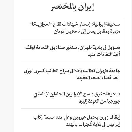
إيران بالمختصر
صحيفة إيرانية: إصدار شهادات لقاح "استرازينكا"
مزورة بمقابل يصل إلى 5 ملايين تومان
مسؤول في بلدية طهران: سنغير صناديق القمامة لوقف
أخذ النفايات منها
جامعة طهران تطالب بإطلاق سراح الطالب كسرى نوري
"بعد قضاء نصف العقوبة"
صحيفة "شرق": منع الإيرانيين الحاملين لإقامة في
جورجيا من العودة إليها
إيقاف زورق يحمل هيروين وعلى متنه سبعة ركاب
إيرانيين في ولاية غُجرات بالهند