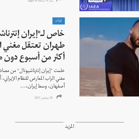
منذ 19 ساعة 18 دقیقة
إيران
خاص لـ"إيران إنترنا
طهران تعتقل مغني ا
أكثر من أسبوع دون م
علمت "إيران إنترناشيونال" من مصادر
مغني الراب المعارض للنظام الإيراني،
أصفهان، وسط إيران،...
20 سبتمبر 2021
المزيد