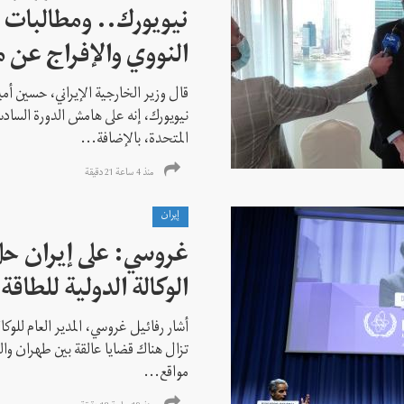
نيويورك.. ومطالبات ب
النووي والإفراج عن 
قال وزير الخارجية الإيراني، حسين أم
نيويورك، إنه على هامش الدورة السادس
المتحدة، بالإضافة...
منذ 4 ساعة 21 دقیقة
إيران
غروسي: على إيران حل
الوكالة الدولية للطاقة 
أشار رفائيل غروسي، المدير العام للوكالة
تزال هناك قضايا عالقة بين طهران وال
مواقع...