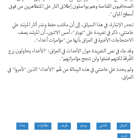
الصحافيون القناصة وهم يواصلون إطلاق النار على المتظاهرين من فوق
أسطح المباني".
تجدر الإشارة، في هذا السياق، إلى أن مكتب حفظ ونشر آثار المرشد علي
خامنئي، ذكر في تغريدة على "تويتر"، أمس الاثنين، أن المرشد يصف
الاحتجاجات الأخيرة في العراق بأنها من "مؤامرات أعداء".
وقد جاء في نص التغريدة حول الأحداث في العراق: "الأعداء يحاولون زرع
الفُرقة لكنهم فشلوا ولن تنجح مؤامراتهم".
ولم يحدد علي خامنئي في هذه الرسالة من هُم "الأعداء" الذين "تآمروا" في
العراق.
العراق
خامنئي
بومبئو
ظريف
مظاهرات
بغداد
المرشد