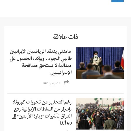
ذات علاقة
خامنئي ينتقد الرياضيين الإيرانيين
طالبي اللجوء.. ويؤكد: الحصول على
ميدالية لا تستحق مصافحة
الإسرائيليين
19 سبتمبر 2021
رغم التحذير من تحورات كورونا:
بإصرار من السلطات الإيرانية رفع
العراق تأشيرات "زيارة الأربعين" إلى
60 ألفا