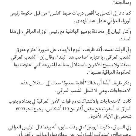
ومعالجته".
كما دعا إلى التحلي بـ"أقصى درجات ضبط النفس" من قبل حكومة رئيس
الوزراء العراقي عادل عبد المهدي.
وأشار البيان إلى محادثة بومبيو الهاتفية مع رئيس الوزراء العراقي، في هذا
الصدد.
وفي الوقت نفسه، أکد ظريف، اليوم الأربعاء، على ضرورة احترام حقوق
الشعب العراقي، باعتباره "صاحب هذا البلد"، وقال إن "الشعب العراقي
متیقظ ولا يسمح للآخرين باستغلال مطالبه المشروعة التي اعترفت بها
الحكومة العراقية نفسها".
وذكر ظريف أيضًا أن هناك "أقلية صغيرة" سعت إلى استغلال هذه
الاحتجاجات، وهي لا تمثل الشعب العراقي.
كانت الاحتجاجات والاشتباكات مع قوات الأمن العراقية في بغداد وجنوب
العراق قد أسفرت عن مقتل أكثر من 110 أشخاص، وجرح نحو 6000
شخص في الأيام الأخيرة.
وفي السياق، ذكرت "رويترز"، في وقت سابق، أنه بينما قال الرئيس العراقي
برهم صالح: "سنعاقب المسؤولین عن سفك دماء العراقيين، فقد رأى