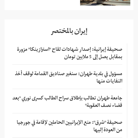
إيران بالمختصر
صحيفة إيرانية: إصدار شهادات لقاح "استرازينكا" مزورة
بمقابل يصل إلى 5 ملايين تومان
مسؤول في بلدية طهران: سنغير صناديق القمامة لوقف أخذ
النفايات منها
جامعة طهران تطالب بإطلاق سراح الطالب كسرى نوري "بعد
قضاء نصف العقوبة"
صحيفة "شرق": منع الإيرانيين الحاملين لإقامة في جورجيا
من العودة إليها