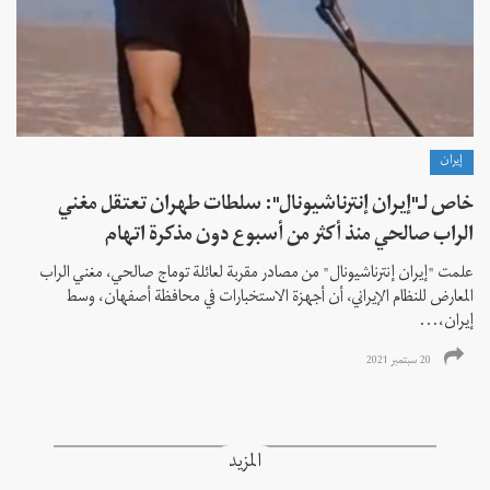
إيران
خاص لـ"إيران إنترناشيونال": سلطات طهران تعتقل مغني
الراب صالحي منذ أكثر من أسبوع دون مذكرة اتهام
علمت "إيران إنترناشيونال" من مصادر مقربة لعائلة توماج صالحي، مغني الراب
المعارض للنظام الإيراني، أن أجهزة الاستخبارات في محافظة أصفهان، وسط
إيران،...
20 سبتمبر 2021
المزيد