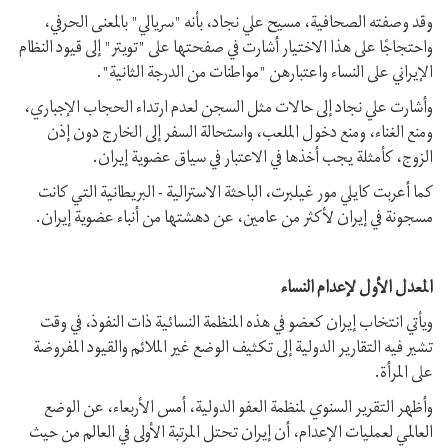
وقد وصفته الصحافية، مسيح علي نجاد، بأنه "سريالي" بالمعنى الحرفي،
واحتجاجًا على هذا الاختيار أشارت في صفحتها على "تويتر" إلى قيود النظام
الإيراني على النساء واعتبارهن "مواطنات من الدرجة الثانية".
وأشارت علي نجاد إلى حالات مثل السجن لعدم ارتداء الحجاب الإجباري،
ومنع الغناء، ومنع دخول الملعب، واستحالة السفر إلى الخارج دون إذن
الزوج، كأمثلة يجب أخذها في الاعتبار في سياق عضوية إيران.
كما أعربت كايلي مور غيلبرت، الباحثة الاسترالية - البريطانية التي كانت
مسجونة في إيران لأكثر من عامين، عن دهشتها من أنباء عضوية إيران.
المعدل الأول لإعدام النساء
ويأتي انتخاب إيران كعضو في هذه المنظمة النسائية ذات النفوذ، في وقت
تشير فيه التقارير الدولية إلى تكثيف الوضع غير الملائم والقيود المفروضة
على المرأة.
وأظهر التقرير السنوي لمنظمة العفو الدولية، أمس الأربعاء، عن الوضع
العالمي لعمليات الإعدام، أن إيران تحتل المرتبة الأولى في العالم من حيث