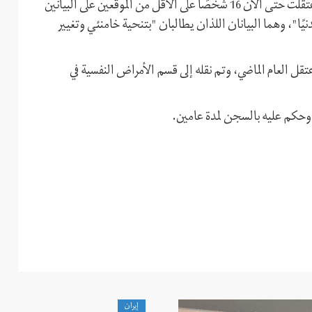
تجدر الإشارة إلى أن الأجهزة الأمنية والاستخباراتية الإيرانية اعتقلت حتى الآن 16 شخصًا على الأقل من الموقعين على البيانين
"، و"بيان الـ14 ناشطًا سياسيًا ومدنيًا"، وهما البيانان اللذان يطالبان "بتنحية خامنئي وتغيير
عتقل العام الماضي، وتم نقله إلى قسم الأمراض النفسية في
إيران