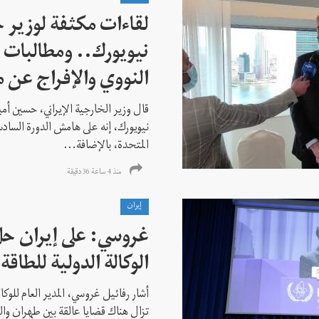
لقاءات مكثفة لوزير خ
نيويورك.. ومطالبات ب
النووي والإفراج عن 
قال وزير الخارجية الإيراني، حسين أم
نيويورك، إنه على هامش الدورة السادس
المتحدة، بالإضافة...
منذ 4 ساعة 36 دقیقة
إيران
غروسي: على إيران حل
الوكالة الدولية للطاقة 
أشار رفائيل غروسي، المدير العام للوكالة
تزال هناك قضايا عالقة بين طهران وال