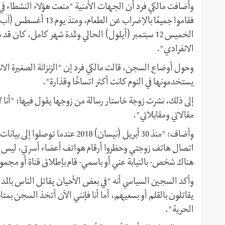
وأضافت مالكي فرد أن الجهات الأمنية "منعت هؤلاء النشطاء في ا
فقاموا جميعًا بالإضراب
الخميس 12 سبتمبر (أيلول) الحالي ولمدة شهر كامل، كا
الانفرادي".
وحول أوضاع السجن، قالت مالكي فرد إن "الزنزانة الصغيرة الان
يستخدمونها في النوم كانت أكثر اتساخًا وقذارة".
إلى ذلك، نشرت زوجة خاستار رسالة من زوجها يقول فيها: "أنا ل
مقالاتي ومقابلاتي".
وأضاف: "منذ 30 أبريل (نيسان) 018
اتصال هاتف زوجتي وحظروا أرقام هواتف أعضاء أسرتي، ليس ل
هناك شخص- بالنيابة عني أو باسمي- قام بإطلاق قناة أو مجمو
وأكد السجين السياسي أنه "في بعض الأحيان يقاتل الناس بالمد
يقاتلون بالقلم أو بسعيهم، أما أنا فإنني الآن أتخذ السجن ب
الحرية".