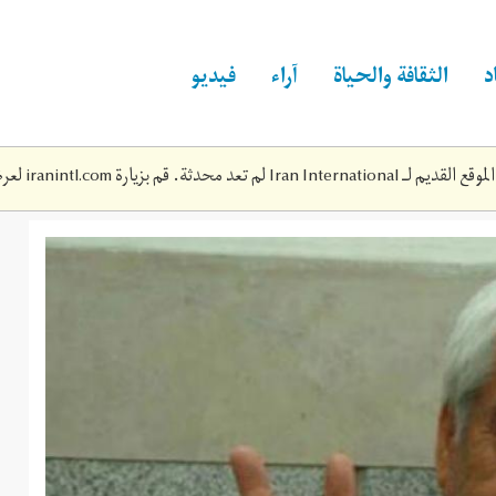
د
الثقافة والحياة
آراء
فيديو
Iran Inte لم تعد محدثة. قم بزيارة
iranintl.com
لعرض