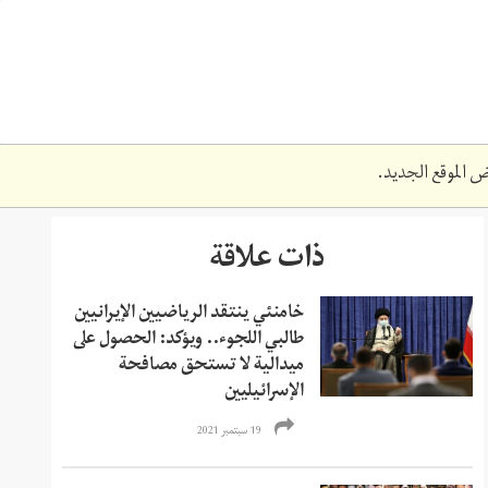
 الموقع الجديد.
ذات علاقة
خامنئي ينتقد الرياضيين الإيرانيين
طالبي اللجوء.. ويؤكد: الحصول على
ميدالية لا تستحق مصافحة
الإسرائيليين
19 سبتمبر 2021