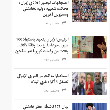
احتجاجات نوفمبر 2019 في إيران:
محكمة شعبية دولية لخامنئي
ومسؤولين آخرين
06 سبتمبر 2021
الرئيس الإيراني يتعهد باستيراد 100
مليون جرعة لقاح بعد وفاة الآلاف..
و98% من وفيات كورونا غير ملقحين
05 سبتمبر 2021
استخبارات الحرس الثوري الإيراني
تعتقل 5 أكراد غربي البلاد
02 سبتمبر 2021
بيان 575 ناشطًا: حظر خامنئي