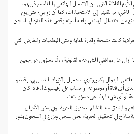
لأيام الثلاثة الأولى من الاتصال الهاتفي واللقاء مع ذويهم،
 عن الطعام، ومنذ يوم 13 أغسطس (آب) الماضي، تم نقلهم إلى الاستخبارات، كما أن زوجي- حتى يوم
ن قد منع من الاتصال الهاتفي ولقاء أسرته وقضى هذه الفترة في السجن
فرادية كانت متسخة وقذرة للغاية وحتى البطانيات والمفارش التي
ا أزال على مواقفي المشروعة والقانونية، وأنا مسؤول عن جميع
2 عندما توصلوا إلى بيانات هاتفي الجوال وكمبيوتري المحمول والآيباد الخاص بي، وقطعوا
دي أي قناة أو مجموعة أو حساب على (فيسبوك)، فإذا كان
عة أو أي شيء فهذا على مسؤوليته".
افع والبنادق ضد الظالم لتحقيق الحرية، وفي بعض الأحيان
مثابة سلاح لي لتحقيق الحرية، نحن نسجن ونزرع في السجون بذور