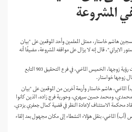
في المشروعة
ن 16 سبتمبر (أيلول)، بأن السجين هاشم خاستار، ممثل المعلمين وأحد الموقعين على "بيان
لدستور الايراني"، قال إنه لا يزال على مواقفه المشروعة، مضيفًا أنه
ونشرت صدّيقة مالكي فرد، زوجة السجين خاستار التي استطاعت رؤية زوجها، الخميس الماضي، في فرع التحقيق 903 التابع
ال زوجها خواستار.
الإيرانية قد اعتقلت، يوم 11 أغسطس (آب) الماضي، هاشم خاستار وأربعة آخرين من الموقعين على "بيان
د لعل محمدي، ومحمد حسين سبهري، وحورية فرج زاده، الذين كانوا
عقاد محكمة الاستئناف لإعادة النظر في قضية كمال جعفري يزدي.
استار إلى أن القوات الأمنية قامت يوم 11 أغسطس (آب) الماضي، بنقل هؤلاء النشطاء إلى مكان مجهول بعد إلقاء