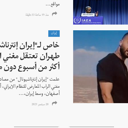
مواقع...
منذ 19 ساعة 33 دقیقة
إيران
خاص لـ"إيران إنترنا
طهران تعتقل مغني ا
أكثر من أسبوع دون م
علمت "إيران إنترناشيونال" من مصادر
مغني الراب المعارض للنظام الإيراني،
أصفهان، وسط إيران،...
20 سبتمبر 2021