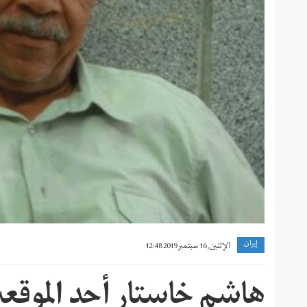
khnwn-
snfy-
mlmn-
yrn-
dr-
glbhr-
mshhd-.jpg
إيران
الإثنين, 16 سبتمبر 2019 12:48
هاشم خاستار أحد الموقعي