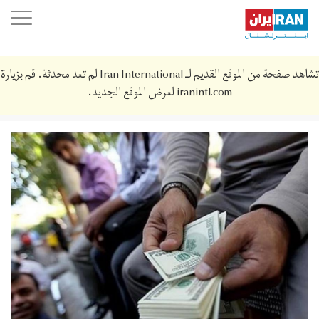
Skip
oggle
to
ation
main
content
تشاهد صفحة من الموقع القديم لـ Iran International لم تعد محدثة. قم بزيارة
iranintl.com
لعرض الموقع الجديد.
ac-
image-
ne1538395375gu.jpeg