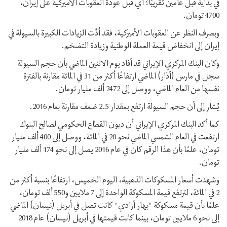
في بداية قبل عامين تقريبًا؛ أي قبل عودة العقوبات الأميركية على إيران،
4700 تومان.
وبصرف النظر عن العقوبات الأميركية، فقد أدَّت الزيادات الكبيرة بالسيولة في
إيران إلى انخفاض قيمة العملة الوطنية وزيادة التضخم.
وكان البنك المركزي الإيراني قد أفاد يوم الاثنين الماضي بأن حجم السيولة
سجل في مارس (آذار) الماضي ارتفاعًا أكثر من 31 في المائة مقارنة بالفترة
نفسها من العام الماضي، ووصل إلى 2472 ألف مليار تومان.
يُشار إلى أن حجم السيولة ارتفع بمقدار 2.5 ضعف مقارنة بعام 2016.
كما أكد البنك المركزي الإيراني أن ديون القطاع الحكومي لصالح البنوك
ارتفعت في العام الشمسي الماضي نحو 20 في المائة، ووصل إلى 400 ألف مليار
تومان، علمًا بأن هذا الرقم كان في عام 2016 يصل إلى نحو 174 ألف مليار
تومان.
وشهدت أسعار المسكوكات الذهبية، اليوم الخميس، ارتفاعًا بنسبة أكثر من
2 في المائة، لترتفع قيمة المسكوكة الواحدة إلى 7 ملايين و550 ألف تومان،
علمًا بأن قيمة مسكوكة "بهار آزادي" كانت تصل في أبريل (نيسان) الماضي
إلى نحو 6 ملايين تومان، بينما كانت قيمتها في أبريل (نيسان) عام 2018