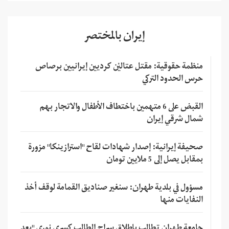
إيران بالمختصر
منظمة حقوقية: مقتل عتاليْن كرديين إيرانيين برصاص
حرس الحدود التركي
القبض على 6 متهمين باختطاف الأطفال والاتجار بهم
شمال شرقي إيران
صحيفة إيرانية: إصدار شهادات لقاح "استرازينكا" مزورة
بمقابل يصل إلى 5 ملايين تومان
مسؤول في بلدية طهران: سنغير صناديق القمامة لوقف أخذ
النفايات منها