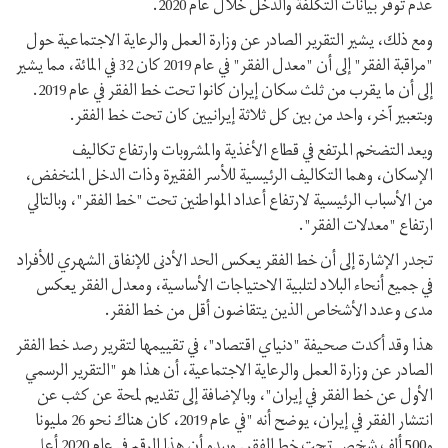
عدم توفر بيانات التكلفة والدخل خلال عام 2020.
ومع ذلك، يشير التقرير الصادر عن وزارة العمل والرعاية الاجتماعية حول
"مراقبة الفقر" إلى أن "معدل الفقر" في عام 2019 كان 32 في المائة، مما يشير
إلى أن ما يقرب من ثلث سكان إيران كانوا تحت خط الفقر في عام 2019.
وبتعبير آخر، واحد من بين كل ثلاثة إيرانيين كان تحت خط الفقر.
ويعد التضخم المرتفع في قطاع الأغذية والمشروبات وارتفاع تكاليف
الإسكان، وهما التكاليف الرئيسية للأسر الفقيرة وذات الدخل المنخفض،
من الأسباب الرئيسية لارتفاع أعداد المواطنين تحت "خط الفقر"، وبالتالي
ارتفاع "معدلات الفقر".
تجدر الإشارة إلى أن خط الفقر يعكس الحد الأدنى للإنفاق الشهري للأفراد
في جميع أنحاء البلاد لتلبية الاحتياجات الأساسية، ومعدل الفقر يعكس
مدى وعدد الأشخاص الذين يتقاضون أقل من خط الفقر.
هذا وقد أكدت صحيفة "دنياي اقتصاد"، في تقييمها لتقرير رصد خط الفقر
الصادر عن وزارة العمل والرعاية الاجتماعية، أن هذا هو "التقرير الرسمي
الأول عن خط الفقر في إيران"، وبالإضافة إلى تقديم لمحة عن كثب عن
انتشار الفقر في إيران، يوضح أنه "في عام 2019، كان هناك نحو 26 مليونا
و500 ألف شخص تحت خط الفقر. ويبدو أن هذا الرقم في عام 2020 أعلى