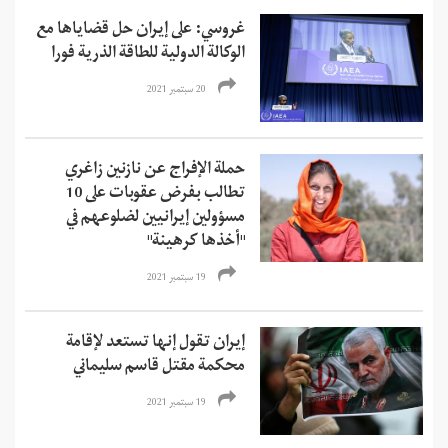
غروسي: على إيران حل قضاياها مع
الوكالة الدولية للطاقة الذرية فورا
20 سبتمبر 2021
حملة الإفراج عن نازنين زاغري
تطالب بفرض عقوبات على 10
مسؤولين إيرانيين لضلوعهم في
"أخذها كرهينة"
19 سبتمبر 2021
إيران تقول إنها تستعد لإقامة
محكمة مقتل قاسم سليماني
19 سبتمبر 2021