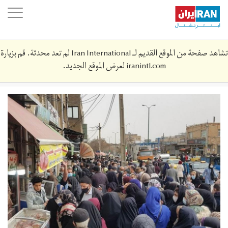
Skip
oggle
to
ation
main
content
تشاهد صفحة من الموقع القديم لـ Iran International لم تعد محدثة. قم بزيارة
iranintl.com
لعرض الموقع الجديد.
m-
6464664.jpg