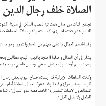
الصلاة خلف رجال الدين
الثامن عشر لاحتجاجاتهم. كما امتنعوا عن صلاة الجماعة خلف 
وقد اقتسم العمال ما تبقى معهم من الخبز والتمور. وهو ما ا
يشار إلى أن العمال واصلوا ااحتجاجاتهم، اليوم، مطالبين بدفع 
وهم: مسلم آرمند، وإسماعيل بخشي، وحسن فاضلي، ومحمد خ
وكانت السلطات الإيرانية قد أرسلت، صباح اليوم، بعض رجال 
المرشد، وبعد وصولهم قام الوفد بدعوة العمال للصلاة أمام مبن
المتظاهرون لافتات تتضمن: "الخصخصة عدو العمال". كما هتف
العامل ولا يقبل الذل".