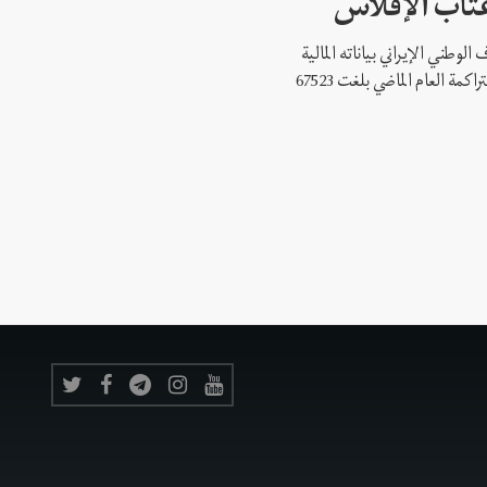
أعتاب الإفلاس
وطني الإيراني بياناته المالية
لعام 2020، التي أفادت بأن خسائره المتراكمة العام الماضي بلغت 67523