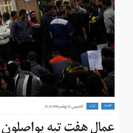
grwhy-
z-
wkhly-
ddgstry.jpg
اقتصاد
إيران
الخميس, 22 نوفمبر 2018 21:22
عمال هفت تبه يواصلون