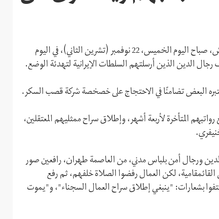
تجمّع المئات من عمال هفت تبه لقصب السكر، في مدينة الشوش، صباح اليوم الخميس، 22 نوفمبر (تشرين الثاني)، في اليوم
رجال الدين الذين أرسلتهم السلطات الإيرانية لتهدئة الوضع.
عتبره البعض تضامنًا في الاحتجاج على خصخصة شركة قصب السكر.
رواتبهم المتأخرة لأربعة أشهر، وإطلاق سراح ممثليهم المعتقلين،
نيفري.
الدين ورجال أمن بلباس مدني، من العاصمة طهران، رافعين صور
ى القائمقامية، لكن العمال رفضوا الصلاة خلفهم، ثم رفع
وا بشعارات: "ينبغي إطلاق سراح العمال السجناء"، و"يموت