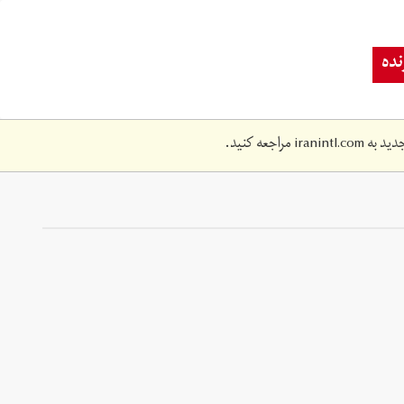
ده
دید به
iranintl.com
مراجعه کنید.