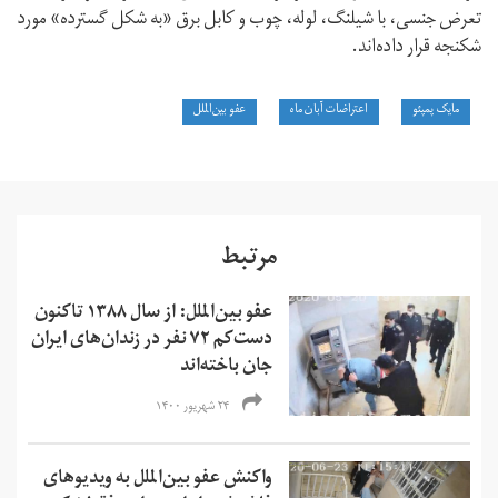
تعرض جنسی، با شیلنگ، لوله،‌ چوب و کابل برق «به شکل گسترده»‌ مورد
شکنجه قرار داده‌اند.
مایک پمپئو⁩
اعتراضات آبان ماه
عفو بین‌الملل
مرتبط
عفو بین‌الملل: از سال ۱۳۸۸ تاکنون
دست‌کم ۷۲ نفر در زندان‌های ایران
جان باخته‌اند
۲۴ شهریور ۱۴۰۰
واکنش عفو بین‌الملل به ویدیوهای