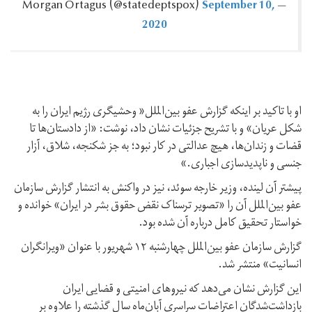
September 10,
— Morgan Ortagus ‪(@statedeptspox)‬
2020
او با تاکید بر اینکه گزارش عفو بین‌الملل« وحشیگری رژیم ایران را به
شکل عریان» و با تشریح جزئیات نشان داد، نوشت: «از دادستان‌ها تا
قضات و زندان‌ها، هیچ عدالتی در کار نبود؛ به جز شکنجه، شلاق، آزار
جنسی و ناپدیدسازی اجباری.»
پیشتر آن لینده،‌ وزیر خارجه سوئد، نیز در واکنش به انتشار گزارش سازمان
عفو بین‌الملل آن را «تصویر ترسناک نقض حقوق بشر در ایران» خوانده و
خواستار تحقیق کامل درباره آن شده بود.
گزارش سازمان عفو بین‌الملل چهارشنبه ۱۲ شهریور با عنوان «ویرانگران
انسانیت» منتشر شد.
این گزارش نشان می‌دهد که نیروهای امنیتی و قضایی ایران
بازداشت‌شدگان اعتراضات سراسری آبان‌ماه سال گذشته را علاوه بر