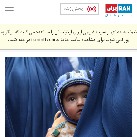
Skip
oggle
پخش زنده
to
ation
main
content
شما صفحه ای از سایت قدیمی ایران اینترنشنال را مشاهده می کنید که دیگر به
روز نمی شود. برای مشاهده سایت جدید به
iranintl.com
مراجعه کنید.
whatsapp_image_2019-
05-
29_at_2.‎16.‎04_pm.jpeg