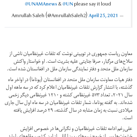
@UNAMAnews
@UN
&
please say it loud
April 25, 2021
— Amrullah Saleh ‪(@AmrullahSaleh2)‬
معاون ریاست جمهوری در توییتی نوشت که تلفات غیرنظامیان ناشی از
سلاح‌های مرگبار، صرفا جنایتی علیه بشریت است. او خواستار واکنش
سازمان ملل متحد و دفتر نمایندگی سازمان ملل در افغانستان شده است.
دفتر هیات معاونت سازمان ملل متحد در افغانستان (یوناما) در اواخر ماه
گذشته، با انتشار گزارش تلفات غیرنظامیان اعلام کرد که در سه ماهه اول
سال ۲۰۲۱، تعداد ۵۷۳ غیرنظامی کشته و ۱۲۱۰ غیرنظامی دیگر زخمی
شده‌اند. به گفته یوناما، شمار تلفات غیرنظامیان در سه ماه اول سال جاری
میلادی نسبت به زمان مشابه در سال گذشته، ۲۹ درصد افزایش یافته
است.
علی‌رغم ادامه تلفات غیرنظامیان و نگرانی‌ها در خصوص افزایش
خشونت‌ها پس از خروج نیروهای بین‌المللی‌ از این کشور، مقام‌های ارشد