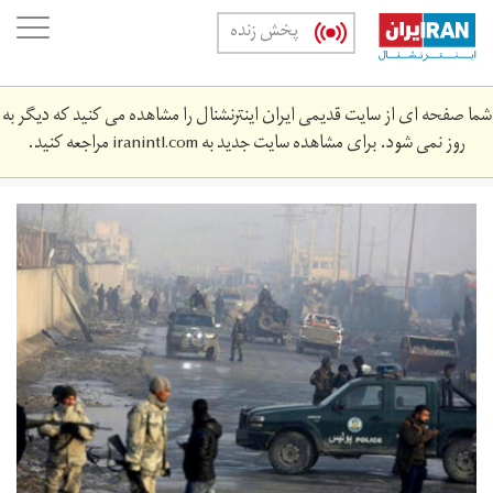
Skip
oggle
پخش زنده
to
ation
main
content
شما صفحه ای از سایت قدیمی ایران اینترنشنال را مشاهده می کنید که دیگر به
روز نمی شود. برای مشاهده سایت جدید به
iranintl.com
مراجعه کنید.
1551017120793846300.jpeg