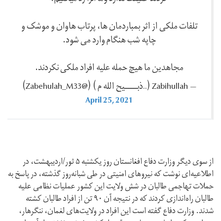
تلفات ملکی از اثر بمباردمان ها، پرتاب هاوان و موشک و
چاپه شب هنگام وارد می شود.
مجاهدین ما هيچ حمله علیه افراد ملکی نکردند.
— Zabihullah (.‎.‎ذبـــــیح الله م ) (@Zabehulah_M33)
April 25, 2021
از سوی دیگر وزارت دفاع افغانستان روز یکشنبه ۵ ثور/اردیبهشت، در
اطلاعیه‌ای نوشت که نیروهای امنیتی در طی شبانه‌روز گذشته، در پاسخ به
حملات تهاجمی طالبان در شش ولایت این کشور عملیات نظامی علیه
طالبان راه‌اندازی کردند که در نتیجه آن ۹۰ تن از افراد طالبان کشته
شدند. وزارت دفاع گفته است این افراد در ولایت‌های لغمان، ننگرهار،