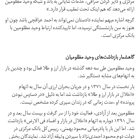
مرکزی و دایر کردن صرافی، خدمات شایانی به باند و شبکه وحید مظلومین
ارائه می‌دهد که هم اینک تحت تعقیب قرار دارد.»
گرچه اشاره مبهم نماینده دادستان نمی‌تواند به احمد عراقچی باشد چون او
هنوز به سن بازنشستگی نرسیده،‌ اما تاییدکننده ارتباط وحید مظلومین با
بانک مرکزی است.
گاهشمار بازداشت‌های وحید مظلومیان
وحید مظلومین طی سه دهه گذشته در بازار ارز و طلا فعال بود و چندین بار
به اتهام‌های مشابه دستگیر شد.
بار نخست در سال ۱۳۷۱ و در جریان بحران ارزی آن سال به اتهام
«اخلال در بازار ارز و طلا» بازداشت شد اما به دلیل «در دسترس نبودن
پرونده» او ،مدت زمانی که در زندان سپری کرده مشخص نیست.
مظلومین بعد از آزادی، فعالیت خود را از سر گرفت و بیست سال بعد و در
سال ۱۳۹۱ دوباره به اتهام «اخلال در بازار و افساد فی الارض» بازداشت
شد. اما این بار با پادرمیانی محمود بهمنی، رییس‌کل بانک مرکزی در
دولت دوم محمود احمدی‌نژاد با سپردن وثیقه آزاد شد. نمایندگان بخش