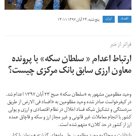
اقتصاد
ايران
پنج شنبه, ۲۴ آبان ۱۳۹۷ ۱۴:۱۱
فراتر از خبر
ارتباط اعدام « سلطان سکه» با پرونده
معاون ارزی سابق بانک مرکزی چیست؟
وحید مظلومین مشهور به «سلطان سکه» صبح ۲۳ آبان ۱۳۹۷ اعدام شد.
در کیفرخواست صادر شده وحید مظلومین به «افساد فی الارض از طریق
سردستگی و تشکیل شبکه فساد اخلال در نظام اقتصادی و ارزی و پولی
کشور با انجام معاملات غیر قانونی و غیر مجاز ارز و سکه و قاچاق عمده
ارز از کشور در حد کلان» متهم شده است.
بازداشت و محاکمه وحید مظلومین طی ماه‌های گذشته همزمان با کنار