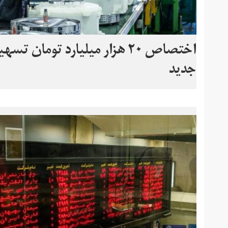
اختصاص ٢٠ هزار میلیارد توما
جدید