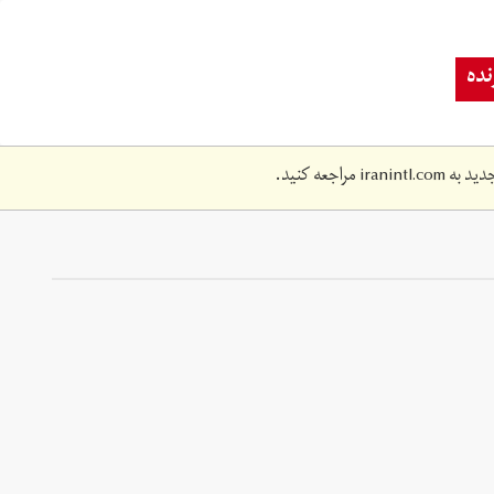
ده
دید به
iranintl.com
مراجعه کنید.