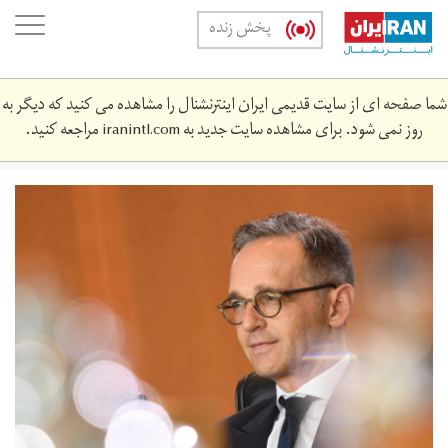
Skip
oggle
پخش زنده
to
ation
main
content
شما صفحه ای از سایت قدیمی ایران اینترنشنال را مشاهده می کنید که دیگر به
روز نمی شود. برای مشاهده سایت جدید به
iranintl.com
مراجعه کنید.
2019-
08-
8093_rc1bdc919dc0_rtrmadp_3_germany-
politics.jpg