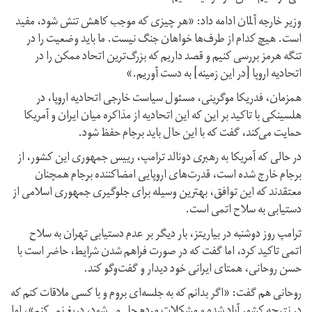
وزیر خارجه آلمان ادامه داد: «هر چیزی که موجب کاهش تنش شود، مفید
است. هیچ کدام از طرف‌ها خواهان جنگ نیست. ما باید وضعیت را در
تنگه هرمز بررسی کنیم و قصد داریم که بزرگ‌ترین اتحاد ممکن را در
اتحادیه اروپا [در این زمینه] به دست آوریم.»
همزمان، فدریکا موگرینی، مسئول سیاست خارجی اتحادیه اروپا، در
هلسینکی با تاکید بر این که این اتحادیه از مذاکره میان ایران و آمریکا
حمایت می‌کند، گفت که با این حال باید برجام حفظ شود.
در حالی که آمریکا به رهبری دونالد ترامپ، رییس جمهوری این کشور، از
برجام خارج شده است، قدرت‌های اروپایی امضاکننده برجام همچنان
معتقدند که این توافق، بهترین وسیله برای جلوگیری جمهوری اسلامی از
دستیابی به سلاح اتمی است.
ترامپ روز دوشنبه در بیاریتز، بار دیگر بر عدم دستیابی تهران به سلاح
اتمی تاکید کرد، اما گفت که در صورت فراهم شدن شرایط، حاضر است با
حسن روحانی، همتای ایرانی خود دیدار و گفت‌وگو کند.
روحانی هم گفت: «اگر بدانم که به جلسه‌ای بروم و با کسی ملاقات کنم که
در نتیجه کشور آباد شده و مشکلات مردم حل می‌شود، دریغ نمی‌کنم»، اما