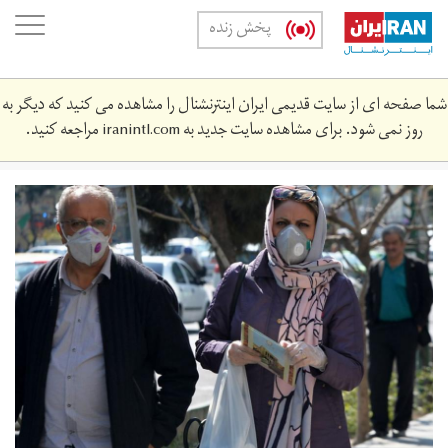
Skip
oggle
پخش زنده
to
ation
main
content
شما صفحه ای از سایت قدیمی ایران اینترنشنال را مشاهده می کنید که دیگر به
روز نمی شود. برای مشاهده سایت جدید به
iranintl.com
مراجعه کنید.
830428_967.jpg