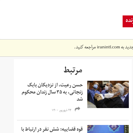
ده
دید به
iranintl.com
مراجعه کنید.
مرتبط
حسن رعیت، از نزدیکان بابک
زنجانی، به ۳۵ سال زندان محکوم
شد
۲۴ شهریور ۱۴۰۰
قوه قضاییه: شش نفر در ارتباط با