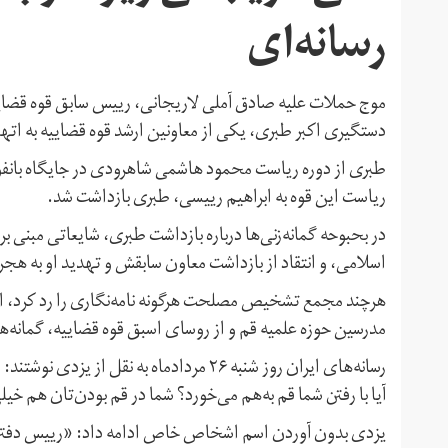
رسا‌نه‌ای
موج حملات علیه صادق آملی لاریجانی، رییس سابق قوه قض
دستگیری اکبر طبری، یکی از معاونین ارشد قوه قضاییه به اتهام
طبری از دوره ریاست محمود هاشمی شاهرودی در جایگاه بانفوذی
ریاست این قوه به ابراهیم رییسی، طبری بازداشت شد.
در بحبوحه گمانه‌زنی‌ها درباره بازداشت طبری، شایعاتی مبنی بر
اسلامی، و انتقاد از بازداشت معاون سابقش و تهدید او به هج
هرچند مجمع تشخیص مصلحت هرگونه نامه‌نگاری را رد کرد، اظ
مدرسین حوزه علمیه قم و از روسای اسبق قوه قضاییه، گمانه‌ها
رسانه‌های ایران روز شنبه ۲۶ مردادماه به نق
آیا با رفتن شما قم به‌هم می‌خورد؟ شما در قم بودن‌تان هم خیل
یزدی بدون آوردن اسم اشخاص خاص ادامه داد: «رییس دفتری 