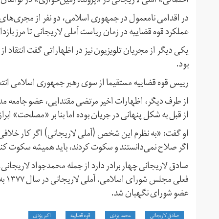
احتمالی» آملی لاریجانی در «پرونده زمین‌خواری» در لواسان 
در اقدامی نامعمول در جمهوری اسلامی، دو نفر از مجری‌های باس
عملکرد قوه قضاییه در زمان ریاست آملی لاریجانی تا مرز بازد
یکی دیگر از مجریان تلویزیون نیز در اظهاراتی گفت انتقاد از 
بود.
رییس قوه قضاییه مستقیما از سوی رهبر جمهوری اسلامی انت
از طرف دیگر، اظهارات اخیر مرتضی مقتدایی، عضو جامعه مدر
از قبل به شکل پنهانی در جریان بوده اما بنا بر «مصلحت» ابرا
او گفت: «به نظرم این شخص (آملی لاریجانی) اگر کار خلافی 
اگر صلاح نمی‌دانستند و سکوت کردند، باید همیشه سکوت کنن
صادق لاریجانی چهار برادر دارد از جمله محمدجواد لاریجانی
فعلی
عضو شورای نگهبان شد.
صادق لاریجانی
محمد یزدی
قوه قضاییه
اکبر یزدی