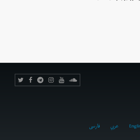
Engli
عربي
فارسى