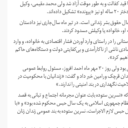
پس از بازداشت در روز ۲۷ مرداد ماه با با قید کفالت و به طور موقت آزاد شد ولی محمد مقیمی، وکیل
ده‌اند.
ال حقوق بشر زندانی است. در تیر ماه سال‌جاری نیز دادستان
او، خانواده یا وکیلش مسدود کردند.
نی را در راستای وارد آوردن فشار اقتصادی به خانواده، و وارد
ادی ناشی از ناکارآمدی و بی‌کفایتی دولت و دستگاه‌های حاکم
اهیم کرد».
نسرین ستوده تا چهار روز پیش در بند زنان زندان اوین محبوس بود ولی روز ۳۰ مهر ماه احمد افروز، مسئول روابط عمومی
زندان قرچک ورامین خبر داد و گفت: «زندانیان با محکومیت در
یت نگهدارى در بند امنیتى را ندارند.»
ه «نسرین ستوده بابت عنوان مجرمانه اجتماع و تبانی به قصد
ه نظام جمهوری اسلامی به یک سال حبس محکوم شده بود» و «با
ه اینکه حکم اخیر او نیز قطعى شده و محکومیت ١٢ سال حبس لازم الاجراست، نسرین ستوده به بند عمومى زندان زنان