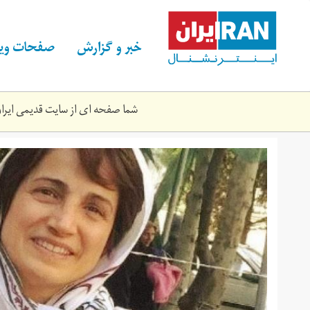
Skip
to
main
خبر و گزارش
صفحات ویژ
content
شما صفحه ای از سایت قدیمی ایران 
nasrin-
sotudeh-
mehraveh-
6.‎99_0.jpg