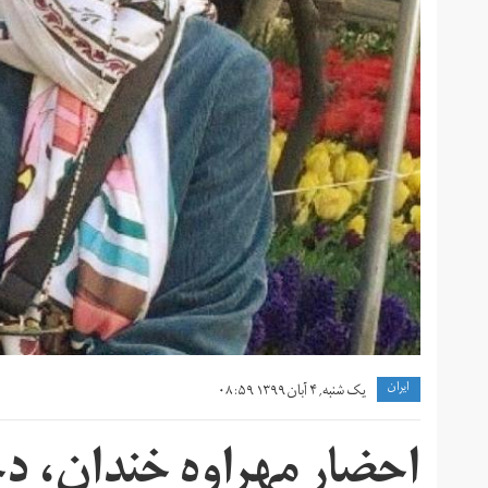
ايران
یک شنبه, ۴ آبان ۱۳۹۹ ۰۸:۵۹
احضار مهراوه خندان، د