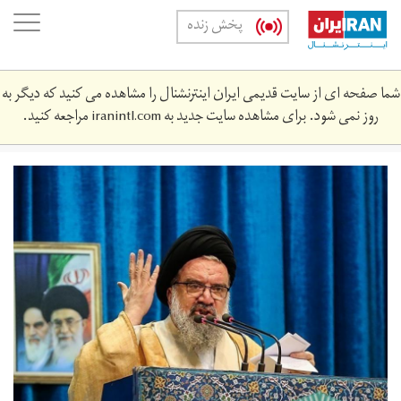
Skip
oggle
پخش زنده
to
ation
main
content
شما صفحه ای از سایت قدیمی ایران اینترنشنال را مشاهده می کنید که دیگر به
روز نمی شود. برای مشاهده سایت جدید به
iranintl.com
مراجعه کنید.
1397100715033785716244424.jpg