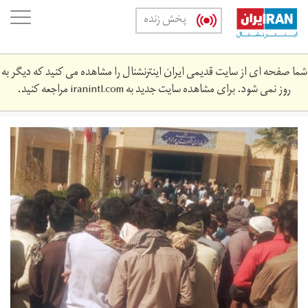
Skip
oggle
پخش زنده
to
ation
main
content
شما صفحه ای از سایت قدیمی ایران اینترنشنال را مشاهده می کنید که دیگر به
روز نمی شود. برای مشاهده سایت جدید به
iranintl.com
مراجعه کنید.
saravan-
455456-
12-
1399-
3442-
3.jpg