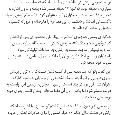
روابط عمومی ارتش در اطلاعیه‌ای با بیان اینکه «مصاحبه حبیب‌الله
سیاری۹۰دقیقه بوده که تنها ۱۳دقیقه منتشر شده بود» و بدون اشاره به
دلایل حذف مصاحبه از خبرگزاری ایرنا، عنوان کرد: «انسجام ارتش و سپاه
ناگسستنی است» و «دشمنان این مصاحبه را مغرضانه و مزورانه تفسیر،
تحلیل و منتشر کرده‌اند.»
خبرگزاری رسمی جمهوری اسلامی، ایرنا، طی هفته‌جاری پس از انتشار
گفت‌وگویی با هماهنگ کننده ارتش که در آن حبیب‌الله سیاری ضمن
اشاره به تبعیض موجود نسبت به ارتش، به اقدامات تبلیغاتی سپاه
پاسداران و بسیج انتقاد کرده و آن را خلاف اصول نظامی دانسته بود، از
سایت خود حذف کرد.
این گفت‌وگو که چند هفته پس از کشته‌شدن دست‌کم ۱۹ تن از پرسنل
نیروی دریایی بر اثر آنچه شلیک اشتباهی ناو جماران به ناوچه کنارک
عنوان شد، قرار بود در چند قسمت از سوی خبرگزاری رسمی ایرنا وابسته به
دولت منتشر شود اما بخش اول آن فقط ساعاتی بعد از انتشار بدون هیچ
توضیحی حذف شد.
در بخشی از ویدیوی حذف شده این گفت‌وگو، سیاری با اشاره به اینکه
ارتش در هشت سال جنگ ۱۰ هزار کشتی را برای صادرات نفت از جزیره