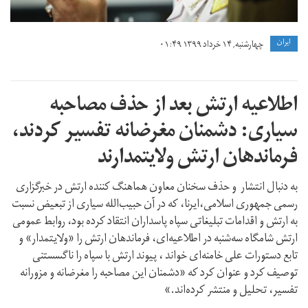
ايران
چهارشنبه, ۱۴ خرداد ۱۳۹۹ ۰۱:۴۹
اطلاعیه ارتش بعد از حذف مصاحبه
سیاری: دشمنان مغرضانه تفسیر کردند،
فرماندهان ارتش ولایتمدارند
به دنبال انتشار و حذف سخنان معاون هماهنگ کننده ارتش در خبرگزاری
رسمی جمهوری اسلامی،ایرنا، که در آن حبیب‌الله سیاری از تبعیض نسبت
به ارتش و اقدامات تبلیغاتی سپاه پاسداران انتقاد کرده بود، روابط عمومی
ارتش شامگاه سه‌شنبه در اطلاعیه‌ای، فرماندهان ارتش را «ولایتمدار» و
تابع دستورات علی خامنه‌ای خواند ، پیوند ارتش با سپاه را ناگسستنی
توصیف کرد و عنوان کرد که «دشمنان این مصاحبه را مغرضانه و مزورانه
تفسیر، تحلیل و منتشر کرده‌اند.»