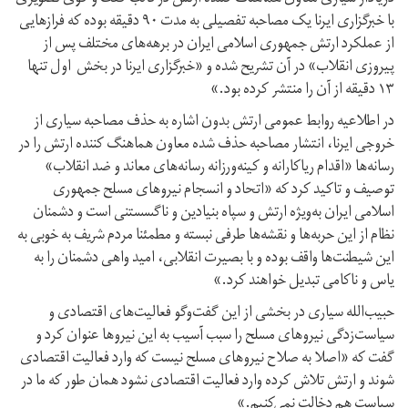
با خبرگزاری ایرنا یک مصاحبه تفصیلی به مدت ۹۰ دقیقه بوده که فرازهایی
از عملکرد ارتش جمهوری اسلامی ایران در برهه‌های مختلف پس از
پیروزی انقلاب» در آن تشریح شده و «خبرگزاری ایرنا در بخش اول تنها
۱۳ دقیقه از آن را منتشر کرده بود.»
در اطلاعیه روابط عمومی ارتش بدون اشاره به حذف مصاحبه سیاری از
خروجی ایرنا، انتشار مصاحبه حذف شده معاون هماهنگ کننده ارتش را در
رسانه‌ها «اقدام ریاکارانه و کینه‌ورزانه رسانه‌‌های معاند و ضد انقلاب»
توصیف و تاکید کرد که «اتحاد و انسجام نیروهای مسلح جمهوری
اسلامی ایران به‌ویژه ارتش و سپاه بنیادین و ناگسستنی است و دشمنان
نظام از این حربه‌ها و نقشه‌ها طرفی نبسته و مطمئنا مردم شریف به خوبی به
این شیطنت‌ها واقف بوده و با بصیرت انقلابی، امید واهی دشمنان را به
یاس و ناکامی تبدیل خواهند کرد.»
حبیب‌الله سیاری در بخشی از این گفت‌وگو فعالیت‌های اقتصادی و
سیاست‌زدگی نیروهای مسلح را سبب آسیب به این نیروها عنوان کرد و
گفت که «اصلا به صلاح نیروهای مسلح نیست که وارد فعالیت اقتصادی
شوند و ارتش تلاش کرده وارد فعالیت اقتصادی نشود همان طور که ما در
سیاست هم دخالت نمی‌کنیم.»