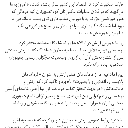
خارک اسکورت کرد تا اقتصاد این کشور سالم باشد، گفت: «امروز به ما
می‌گویند که در فلان عملیات عکس‌تان کو، تصویرتان کو، درحالی که
هنوز هم کسی حق ندارد با دوربین فیلمبرداری توی پست فرماندهی ما
برود اما شما نگاه کنید توی سپاه پاسداران و بسیج هر گروهی یک
فیلمبردار همراهش هست.»
روابط عمومی ارتش در اطلاعیه‌ای که شامگاه سه‌شنبه منتشر کرد
توضیحی درباره دلایل حذف مصاحبه معاون هماهنگ کننده ارتش ساعتی
پس از انتشار بخش اول آن از روی وب‌سایت خبرگزاری رسمی جمهوری
اسلامی، ایرنا، ارائه نکرد.
این اطلاعیه اما از فرماندهان فعلی ارتش به عنوان «فرماندهان
ولایتمدار، انقلابی و با بصیرت» نام برد و تاکید کرد که ارتش و
فرماندهانش «در جهت تحقق تدابیر فرمانده کل قوا [علی خامنه‌ای] مبنی
بر همدلی و هم‌افزایی بین نیروهای مسلح و سایر ارکان نظام جمهوری
اسلامی ایران همواره اصل وحدت را به عنوان تکلیف شرعی و وظیفه
ذاتی خود» می‌دانند.
اطلاعیه روابط عمومی ارتش همچنین عنوان کرده که «مصاحبه اخیر
دریادار سیاری معاون هماهنگ کننده ارتش در قالب گفت و گوی تصویری