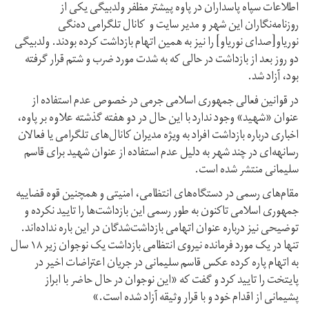
اطلاعات سپاه پاسداران در پاوە پیشتر مظفر ولدبیگی یکی از
روزنامەنگاران این شهر و مدیر سایت و کانال تلگرامی دەنگی
نوریاو[صدای نوریاو] را نیز بە همین اتهام بازداشت کردە بودند. ولدبیگی
دو روز بعد از بازداشت در حالی کە بە شدت مورد ضرب و شتم قرار گرفتە
بود، آزاد شد.
در قوانین فعالی جمهوری اسلامی جرمی در خصوص عدم استفاده از
عنوان «شهید» وجود ندارد با این حال در دو هفته گذشته علاوه بر پاوه،
اخباری درباره بازداشت افراد به ویژه مدیران کانال‌های تلگرامی یا فعالان
رسانهه‌ای در چند شهر به دلیل عدم استفاده از عنوان شهید برای قاسم
سلیمانی منتشر شده است.
مقام‌های رسمی در دستگاه‌های انتظامی، امنیتی و همچنین قوه قضاییه
جمهوری اسلامی تاکنون به طور رسمی این بازداشت‌ها را تایید نکرده و
توضیحی نیز درباره عنوان اتهامی بازداشت‌شدگان در این باره نداده‌اند.
تنها در یک مورد فرمانده نیروی انتظامی بازداشت یک نوجوان زیر ۱۸ سال
به اتهام پاره کرده عکس قاسم سلیمانی در جریان اعتراضات اخیر در
پایتخت را تایید کرد و گفت که «این نوجوان در حال حاضر با ابراز
پشیمانی از اقدام خود و با قرار وثیقه آزاد شده است.»