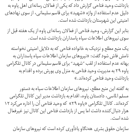
بازداشت وحید فتاحی گزارش داد که یکی از فعالان رسانەای اهل پاوە بە
دلیل عدم استفادە از واژە «شهید» برای قاسم سلیمانی، از سوی نهادهای
امنیتی این شهرستان بازداشت شدە است.
بنابر این گزارش، وحید فتاحی از فعالان رسانەای پاوە از یک هفته قبل از
سوی نیروهای اطلاعات سپاه پاسداران بازداشت شدە است.
یک منبع مطلع و نزدیک بە خانوادە فتاحی کە بە دلایل امنیتی نخواسته
نامش فاش شود گفت: «نیروهای سازمان اطلاعات سپاه پاسداران بە
بهانە عدم استفادە از لقب ”شهید“ برای قاسم سلیمانی در کانال تلگرامی
پاوە ٢٩ بە مدیریت وحید فتاحی بە منزل وی یورش برده و اقدام بە
بازداشت وحید فتاحی کردەاند.»
به گفته این منبع مطلع، نیروهای سازمان اطلاعات سپاه بە دستور
مسلم الماسی، دادستان پاوە، اقدام بە بازداشت مدیر این کانال تلگرامی
کردەاند. کانال تلگرامی «پاوە ٢٩» که وحید فتاحی آن را اداره می‌کرد ١٢
هزار دنبال‌کننده داشت اما پس از بازداشت فتاحی این کانال نیز غیرفعال
شدە است.
سازمان حقوق بشری هەنگاو یادآوری کرده است که نیروهای سازمان