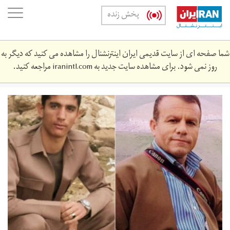
Skip
oggle
پخش زنده
to
ation
main
content
شما صفحه ای از سایت قدیمی ایران اینترنشنال را مشاهده می کنید که دیگر به
روز نمی شود. برای مشاهده سایت جدید به
iranintl.com
مراجعه کنید.
paveh-
1398-
11-
g-
1798787.jpg