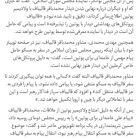
پس از آن مجتبی توانگر، نماینده مجلس شورای اسلامی، گفت که خبری
که او و دیگران درباره نهایی شدن دیدار محمدباقر قالیباف با ولادیمیر
پوتین اطلاع‌رسانی کرد‌اند، دقیق و تایید شده نبود و «قالیباف
پروتکل‌های بهداشتی دیدار با پوتین را نپذیرفته» است و پیامی که حامل
آن است در دیدار با نماینده معرفی‌شده توسط پوتین طرح خواهد شد.
همچنین مهدی محمدی، مشاور محمدباقر قالیباف، نیز در صفحه توییتر
خود با بیان اینکه رییس مجلس شورای اسلامی در سفر به مسکو حامل
پیام مهمی از خامنه‌ای برای پوتین است، گفت: به دلیل پروتکل‌های
خاص کرملین این دیدار هنوز نهایی نشده است.
مشاور محمدباقر قالیباف البته گفت «کسانی با همه توان پیگیری کردند تا
سفر قالیباف به مسکو منتفی شود، یا پیامی داده نشود، یا پیام را فردی به
جز قالیباف منتقل کند» و افزود که قالیباف سرباز فداکار رهبر است و اين
سفر با تعاملاتی دیگر با چین و اروپا تکمیل خواهد شد.»
پس از آنکه به دلیل امتناع ولادیمیر پوتین از ملاقات، محمدباقر قالیباف
«پیام علی خامنه‌ای برای پوتین» را به رییس‌ مجلس دومای روسیه داد،
حسین شریعتمداری در یک برنامه تلویزیونی حاضر شد و گفت: موضوع
سفر قالیباف به مسکو انتقال پیام رهبر نبود، انتقال پیام به سفر قالیباف