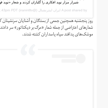
شیراز مزار نوید افکاری را گلباران کردند و شعار «نوید ق
A post shared by
ایران اینترنشنال
(@iranintltv‏) on
 1:43pm PDT
موشک‌های پدافند سپاه پاسداران کشته شدند.