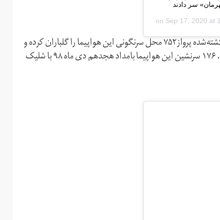
هرمان» سر دادند
Sep 17, 2020 at
روز پنجشنبه همچنین جمعی از بستگان و آشنایان سرنشینان کشته‌شده پرواز۷۵۲ محل سرنگونی این هواپیما را گلباران کرده و
شعارهای اعتراضی از جمله شعار «مرگ بر دیکتاتور» سر دادند. ۱۷۶ سرنشین این هواپیما بامداد هجدهم دی ماه ۹۸ با شلیک