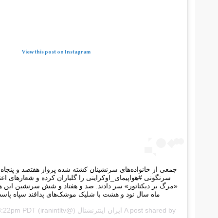
View this post on Instagram
جمعی از خانواده‌های سرنشینان کشته شده پرواز هفتصد و پنجاه 
سرنگونی #هواپیمای_اوکراینی را گلباران کرده و شعارهای اع
«مرگ بر دیکتاتور» سر دادند. صد و هفتاد و شش سرنشین این هو
ماه سال نود و هشت با شلیک موشک‌های پدافند سپاه پاسد
A post shared by
ایران اینترنشنال
(@iranintltv‏) on
 3:22pm PDT