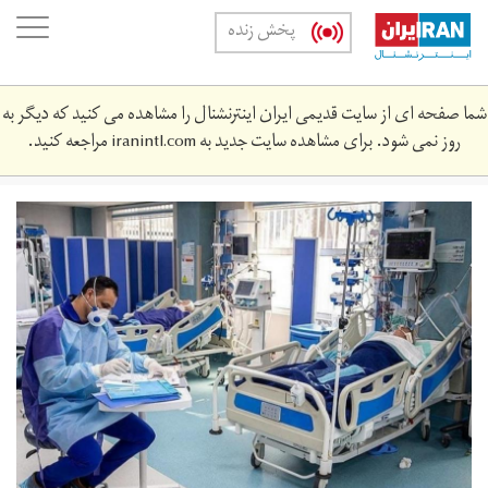
Skip
oggle
پخش زنده
to
ation
main
content
شما صفحه ای از سایت قدیمی ایران اینترنشنال را مشاهده می کنید که دیگر به
روز نمی شود. برای مشاهده سایت جدید به
iranintl.com
مراجعه کنید.
w1240-
p16x9-
bkhsh.jpg