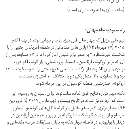
۲۷ ژوئن(۶ تیر): صربستان- ساعت ۲۲:۳۰
(ساعت بازی‌ها به وقت ایران است)
راه صعود به جام جهانی:
تیم ملی برزیل که چهار سال قبل میزبان جام جهانی بود، در نهم اکتبر
۲۰۱۵ (۱۷ مهرماه ۹۴) بازی‌های مقدماتی در منطقه آمریکای جنوبی را با
شکست غیرمنتظره ۲ بر صفر برابر شیلی آغاز کرد اما در ۱۷ مسابقه پس از
آن که برابر اروگوئه، آرژانتین، کلمبیا، پرو، شیلی، پاراگوئه، اکوادور،
بولیوی، ونزوئلا و دیدار برگشت با شیلی هیچ باختی را تجربه نکرد تا با ۱۳
برد و ۵ تساوی، ۴۱ امتیاز بگیرد و با اختلاف ۱۰ امتیازی نسبت به
اروگوئه، صدرنشین منطقه کونمبول در این مرحله شود.
نکته مهم درباره نتایج فوق‌العاده سلسائوها برای رسیدن به روسیه، این
است که آنها موفق شدند در تاریخ بیست و نهم مارس ۲۰۱۷ (۹ فروردین
۹۶) بعد از برتری ۳ بر صفر مقابل پاراگوئه با گل‌های کوتینیو، نیمار و
مارسلو و از سوی دیگر شکست اروگوئه برابر پرو و همچنین آرژانتین در
دیدار با بولیوی، در فاصله چهار هفته به پایان مسابقات مرحله مقدماتی و