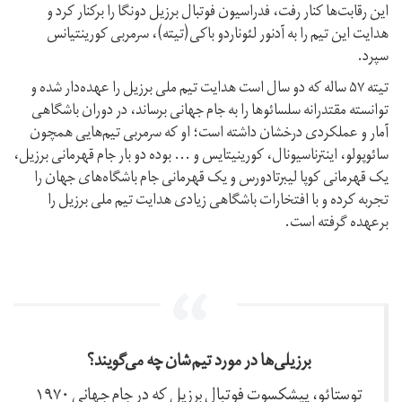
این رقابت‌ها کنار رفت، فدراسیون فوتبال برزیل دونگا را برکنار کرد و
هدایت این تیم را به آدنور لئوناردو باکی(تیته)، سرمربی کورینتیانس
سپرد.
تیته ۵۷ ساله که دو سال است هدایت تیم ملی برزیل را عهده‌دار شده و
توانسته مقتدرانه سلسائوها را به جام جهانی برساند، در دوران باشگاهی
آمار و عملکردی درخشان داشته است؛ او که سرمربی تیم‌هایی همچون
سائوپولو، اینترناسیونال، کورینیتایس و ... بوده دو بار جام قهرمانی برزیل،
یک قهرمانی کوپا لیبرتادورس و یک قهرمانی جام باشگاه‌های جهان را
تجربه کرده و با افتخارات باشگاهی زیادی هدایت تیم ملی برزیل را
برعهده گرفته است.
برزیلی‌ها در مورد تیم‌شان چه می‌گویند؟
توستائو، پیشکسوت فوتبال برزیل که در جام جهانی ۱۹۷۰