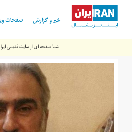
Skip
to
main
خبر و گزارش
صفحات ویژ
content
شما صفحه ای از سایت قدیمی ایران 
ecscdgvx4ai3vvw.jpg