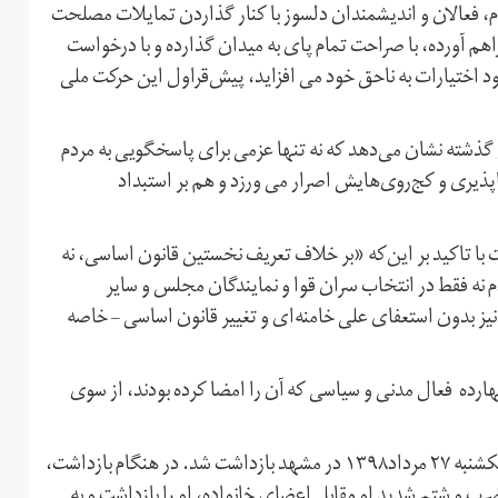
دم، فعالان و اندیشمندان دلسوز با کنار گذاردن تمایلات مصلحت
هم آورده، با صراحت تمام پای به میدان گذارده و با درخواست
ود اختیارات به ناحق خود می افزاید، پیش‌قراول این حرکت ملی
ل گذشته نشان می‌دهد که نه تنها عزمی برای پاسخگویی به مردم
اپذیری و کج‌روی‌هایش اصرار می ورزد و هم بر استبداد
 اکنون به «بیانیه۱۴» شهر یافته است با تاکید بر این‌که «بر خلاف تعریف نخستین قانون اساسی، نه
 نه فقط در انتخاب سران قوا و نمایندگان مجلس و سایر
نیز بدون استعفای علی خامنه‌ای و تغییر قانون اساسی – خاصه
 این بیانیه در ۲۲ خرداد ۱۳۹۸ تاکنون ۹ تن از چهارده فعال مدنی و سیاسی که آن را امضا کرده بودند، از سوی
عباس واحدیان شاهرودی یکی از این ۹ تن است که شامگاه یکشنبه ۲۷ مرداد۱۳۹۸ در مشهد بازداشت شد. در هنگام بازداشت،
ب و شتم شدید او مقابل اعضای خانواده، او را بازداشت و به