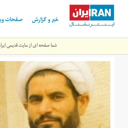
Skip
to
main
خبر و گزارش
صفحات ویژ
content
شما صفحه ای از سایت قدیمی ایران 
rouhanian-
96-
98-
a.jpg