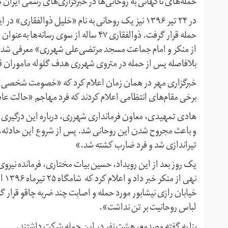
حمله‌های ناگهانی به روحانی‌ها در خبرگزاری‌های رسمی ایران
در ۲۴ تیر ۱۳۹۶ نیز یک روحانی به نام «خلیل ذوالفق
حمله قرار گرفت. ذوالفقاری ۴۷ ساله از س
از منکر و امام جماعت مسجد مرتضی‌علی شهرری» معرفی شد. او
بلافاصله پس از حمله در متروی شهرری هدف گلوله ماموران ق
خبرگزاری مهر در همان زمان اعلام کرد که «خصومت شخصی» س
برخی مقام‌های انتظامی اعلام کردند که فرد مهاجم «حالت ع
هادی تمهیدی، معاون فرمانداری شهرری، درباره این درگیری 
و باعث مجروح شدن این روحانی شد. پس از شروع این حادثه، پ
تیراندازی شد و فرد ضارب کشته شد.»
یک روز بعد از این رویداد، حسین بیات مختاری، فرمانده نیروی 
نهی
خیابان رازی نیشابور مورد حمله و اصابت چند ضربه چاقو قرار گر
لباس روحانیت بر تن نداشت».
بنا به گفته مصدوم، هشت نفر در این حمله شرکت داشتند.