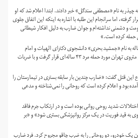
لبه حوزه علمیه چیذر به نام «مصطفی سندگل» خبر دادند. ابتدا اعلام شد که او
گرفته، اما سرانجام این طلبه با اشاره به اینکه این اتفاق جلوی
ت و دشمنی نداشته‌ام و جوان ضارب به دلیل افکار شیطانی
 حمله کرده است.»
وز بعد، عصر چهارشنبه ۲آبان۱۳۹۶، نیز یک روحانی ۴۶ ساله به نام «جمشید بحری» دانشجوی دکترای الهیات و امام
جماعت «مسجد امام جعفر صادق» در خروجی ایستگاه خمینی متروی تهران مورد حمله مرد ۴۳ ساله‌ای قرار گرفت و با ضربات
ین قتل گفت: «ضارب چندین بار سابقه بستری در تیمارستان را
مده بود و اعلام کرده است که روحانی را نمی‌شناخته و مدعی
ختلالات شدید روحی روانی بوده است و در ارتکاب جرم فاقد
وی به قید فوریت در یک مرکز روانپزشکی بستری شود» و «بر
ز به آتش کشیدن یک خودرو، دو روحانی را به ضرب چاقو مجروح کرد. فرد ضارب