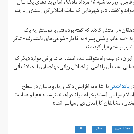
عبدالنبی نجیبی، معاون قضایی و برنامه‌ریزی دادگستری استان فارس، روز سه‌شنبه ۱۵ مرداد ماه ۹۸، اما رویدادهای یک سال
واند و گفت: «در شهرهایی که سابقه انقلابی‌گری بیشتری دارند،
به نام «امیر دهقان» را منتشر کردند که گفته بود وقتی با دوستش به یک
به «سه خانم و شش پسر» به خاطر «شوخی‌های نامتعارف» تذکر
ب و شتم قرار گرفته‌اند.
ر ایران، در نیمه راه متوقف شده است، اما در برخی موارد دیگر که
ایی اغلب آن را ناشی از اختلال روانی مهاجمان یا اختلاف آنی
یادداشتی
در
با اشاره به افزایش درگیری با روحانیان در سطح
د اسلام سیاسی است؛ بخواهد یا نخواهد»، نوشت: «عبا و عمامه»
وندی، مخالفان کارآمدی دین سیاسی‌اند.»
جمشید بحری
روحانی
طلبه