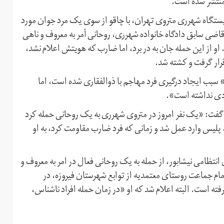
 منتشر شده است.
اری» در ایستگاه شهرری متروی تهران، با چاقو از سوی یک مرد جوان مورد
وی رسانه‌ها به‌عنوان قاضی سابق دادگاه خانواده شهرری، روحانی آمر به معروف و ناهی
 از این حمله جان به در برد، اما ضارب که هویتش اعلام نشد،
رار گرفت و کشته شد.
بب ایجاد درگیری فرد مهاجم با ذوالفقاری شده است، اما
ادی نداشته است».
گفت: «یک نفر امروز در متروی شهرری به یک روحانی حمله کرد
لیس وارد عمل شد و زمانی که فرد ضارب مقاومت کرد، به او
انتظامی نیشابور، از حمله به یک روحانی فعال در امر به معروف و
 از منکر خبر داد و اعلام کرد که شامگاه ۲۵ تیرماه ۱۳۹۶ امام جماعت روستای معتمدیه از توابع شهرستان فیروزه، در
فته است. البته اعلام شد که او «در زمان حمله افراد ناشناس،