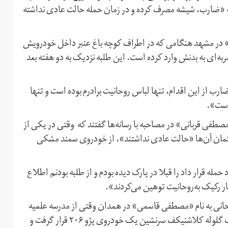
که «ضارب، شیشه مصرف کرده و در زمان حمله حالت عادی نداشته
د تولایی» در مشهد هنگامی که در اطراف کوچه باغ عنبر داخل خودرویش
به‌ای به بدنش وارد کرده است. این طلبه نزدیک به دو هفته بعد
 ضارب از این اقدام، تنها لباس روحانیت برادرم بوده است و تنها
است».
مانی» و «مصطفی قربانی» در مصاحبه‌‌ با رسانه‌ها گفتند که وقتی در یکی از
 گمان آن‌ها «حالت عادی نداشتند»، از خودروی سمند مشکی‌
 حمله قرار داد را قبلا در پارک دیده بودم و از طلبه بودنم اطلاع
ر رکیک به‌روحانیت توهین می‌کردند».
‌ها، ظهر روز شنبه ۷ اردیبهشت۱۳۹۸، یک روحانی به نام «مصطفی قاسمی» در همدان وقتی از مدرسه علمیه
آیت‌الله آخوند خارج شد، حدود ۲۰ متر جلوتر از در مدرسه، هدف گلوله کلاشنیکف سرنشین یک خودروی پژو ۲۰۶ قرار گرفت و