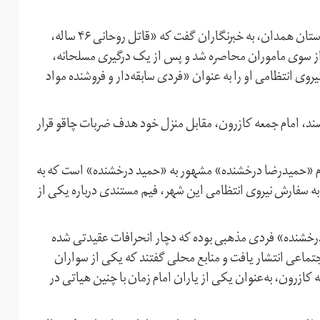
یک روز بعد، بخشعلی کامرانی صالح، فرمانده نیروی انتظامی استان همدان، به خبرنگاران گفت که «قاتل روحانی ۴۶ ساله،
دان از سوی ماموران محاصره شد و پس از یک درگیری مسلحانه،
ی انتظامی او را به عنوان «فردی سابقه‌دار و فروشنده مواد
امداد چهارشنبه ۸ خرداد۱۳۹۸، محمد خرسند، امام جمعه کازرون، مقابل منزل خود هدف ضربات چاقو قرار
نام «حمیدرضا درخشنده» مشهور به «حمید درخشنده» است که به
ه سفارش نیروی انتظامی این شهر، فیم مستندی درباره یکی از
رخشنده» فردی مذهبی بوده که دچار انحرافات عقیدتی شده
تماعی انتشار یافت و منابع محلی گفتند که یکی از سواران
ازرون، به‌عنوان یکی از یاران امام زمان با چنین هیاتی در