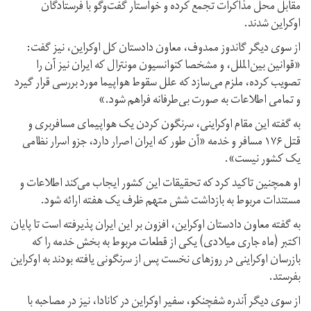
مقابل محل مذاکرات تجمع کرده و خواستار گفت‌وگو با فرستادگان
اوکراین شدند.
از سوی دیگر گاندوز ممدوف، معاون دادستان کل اوکراین، نیز گفت:
«قوانین بین‌الملل، و مشخصا کنوانسیون مونترال که ایران نیز آن را
تصویب کرده، ملزم می‌سازد که علل سقوط هواپیما مورد بررسی قرار گیرد
و تمامی اطلاعات به صورت بی‌طرفانه فراهم شود.»
به گفته این مقام اوکراینی، سرنگون کردن یک هواپیمای مسافربری و
قتل ۱۷۶ مسافر و خدمه «آن طور که ایران اصرار دارد، جزو اسرار نظامی
یک کشور نیست».
او همچنین تاکید کرد که تحقیقات این کشور ایجاب می‌کند اطلاعات و
مستندات مربوط به بازداشت شش متهم ظرف یک هفته ارائه شود.
به گفته معاون دادستان اوکراین، افزون بر این ایران پذیرفته است تا پایان
اکتبر (ماه جاری میلادی) یکی از قطعات مربوط به بخش خدمه را که
بازرسان اوکراینی در روزهای نخست پس از سرنگونی یافته بودند به اوکراین
بفرستد.
از سوی دیگر آندره شفچنکو، سفیر اوکراین در کانادا، نیز در مصاحبه با