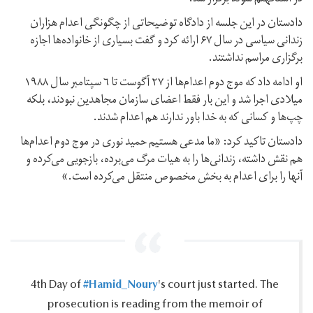
دادستان در این جلسه از دادگاه توضیحاتی از چگونگی اعدام هزاران
زندانی سیاسی در سال ۶۷ ارائه کرد و گفت بسیاری از خانواده‌ها اجازه
برگزارى مراسم نداشتند.
او ادامه داد که موج دوم اعدام‌ها از ٢٧ آگوست تا ٦ سپتامبر سال ۱۹۸۸
میلادی اجرا شد و اين بار فقط اعضای سازمان مجاهدين نبودند، بلكه
چپ‌ها و كسانی كه به خدا باور ندارند هم اعدام شدند.
دادستان تاکید کرد: «ما مدعى هستيم حميد نورى در موج دوم اعدام‌ها
هم نقش داشته، زندانی‌ها را به هيات مرگ می‌برده، بازجويى می‌كرده و
آنها را براى اعدام به بخش مخصوص منتقل می‌کرده است.»
#Hamid_Noury
4th Day of
's court just started.‎ The
prosecution is reading from the memoir of