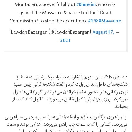
#Khmeini
Montazeri, a powerful ally of
, who was
against the Massacre & had asked the "Death
#1988Massacre
Commission" to stop the executions.‎
August 17,
— Lawdan Bazargan ‪(@LawdanBazargan)‬
2021
دادستان دادگاه این متهم با اشاره به خاطرات یک زندانی دهه ۶۰ از
شكنجه‌هاى داخل زندان روایت کرد و گفت شکنجه‌گرانی چون حمید
نوری زندانی‌ها را مجبور به نماز خواندن می‌كردند و اگر زندانی‌ها قبول
نمی‌كردند روزى چهار بار با كابل شلاق می‌خوردند تا قبول كنند که نماز
بخوانند.
او از راهروى مرگ روایت کرد و اینکه زندانی‌ها را بعد از بازجويى به راهرویى
می‌بردند. كسانی را كه به سمت چپ راهرو می‌بردند اعدامى بودند و سمت