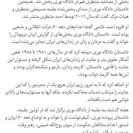
بخشى از مصاحبه منتظرى هم در دادگاه نوری پخش شد. همچنین
دادستان دادگاه نوری از صداى پخش‌شده جلسه حسینعلی منتظرى و
هيات مرگ گفت که سال ٢٠١٦ توسط احمد منتظرى منتشر شد.
او افزود احمد خاتمى گفته اعدام‌هاى دهه ۶۰ حركت انقلابی و مذهبى
بوده است. دادستان دادگاه نوری بخش‌هاى از گزارش ايران تريبونال را
خواند و گفت به مردان و زنان در زندان‌هاى ايران تجاوز می‌شده است.
دادستان دادگاه نوری نتيجه کرد که در سال‌هاى ١٩٨١ تا ١٩٨٨ نقض
آشكار حقوق بشر و جنايت در زندان‌های ایران شكل گرفته و مسئول اين
جنايت را قاضى، دادستان، كارمند زندان، بازجو و شكنجه‌گران بودند و
اين‌ها همه كارمند دولت بودند.
او اضافه کرد که تا به امروز رژيم ايران هيچ یک از مجرمين را كه اين
جنايت را مرتكب شده‌اند محاكمه نكرده، بلكه آنها به مسئوليت‌هاى بالاى
دولتى هم دست يافته‌اند.
هفته گذشته سه جلسه از دادگاه نوری برگزار شد که در اولین جلسه،
دادستان پرونده نوری، كيفرخواست او را خواند و به اوضاع دهه ۶۰ ايران و
دستور اعدام مخالفان حکومت از سوی روح‌الله خمينى، رهبر وقت
جمهوری اسلامی اشاره کرد.