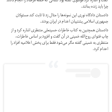
گفت و اشاره کرد موسوى گفته بود كسانی كه حمله مرصاد را انجام دادند
چرا بايد زنده بمانند.
دادستان دادگاه نوری اين نمونه‌ها را مثال زد تا ثابت كند مسئولان
جمهوری اسلامی پشتيبان اعدام در ايران بودند.
دادستان همچنین به كتاب خاطرات حسینعلی منتظرى اشاره کرد و از
چاپ فتواى روح‌الله خمينى در آن گفت و افزود بر اساس خاطرات،
منتظرى به خمينى گفته مگر می‌شود فقط براى پخش اعلاميه افراد را
اعدام كرد.