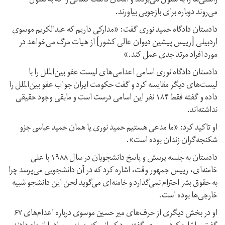
راستى‌ها را به سلول می‌بردند و امكان داشت كسانی را كه به سلول
می‌روند دوباره براى بازجويى بياورند.
دادستان دادگاه حمید نوری گفت: «مداركی داريم كه عبدالکریم موسوى
اردبيلی [رییس پیشین دیوان عالی کشور] از هيات مرگ می‌خواهد در
مورد افراد مرتد جدى عمل كند.»
دادستان دادگاه نوری اسامى اعدامى‌هاى ليست عفو بین‌الملل را با
ليست‌هاى ديگر مقایسه کرد و گفت حكومت ايران جواب عفو بین‌الملل را
داده و گفته فقط ۱۸۴ نفر اين اسامى درست است و مابقى وجود حقيقى
نداشته‌اند.
او تاکید کرد: «ما مدعى هستيم حميد نورى يا همان حميد عباسى جزو
شكنجه‌گران زندان بوده است».
دادستان به جلسه پرسش و پاسخ دانشجويان در سال ١٩٨٨ با علی
خامنه‌اى، ریيس جمهور وقت، اشاره کرد که در آن دانشجویی می‌پرسد چرا
به حقوق بشر احترام نمی‌گذارد و خامنه‌اى می‌گويد لحن اين دانشجو شبيه
خارجى‌ها بوده است.
او در بخش ديگرى از حرف‌هاى مير حسين موسوى درباره اعدام‌های ۶۷